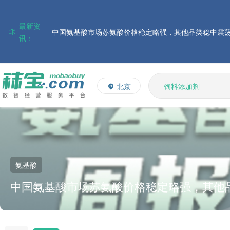
最新资
讯：
磷酸氢钙市场行情走弱；小苏打和乳清粉市场价格稳定
帝斯曼-芬美意发布2026年上半年业绩
多矿
巴斯夫集团发布2026年第二季度财务报告
维生素
北京
饲料添加剂
住友化学公布2026财年第一季度业绩
L-赖氨酸硫酸盐
大成食品：2026年半年度毛利3.32亿元，同比上升8.9%
多维
ADM发布2026年第二季度财务业绩
氨基酸
中国氨基酸市场苏氨酸价格稳定略强，其他
上升