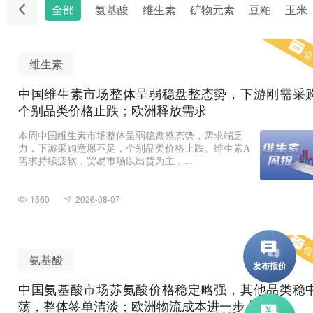
全部
氨基酸
维生素
矿物元素
豆粕
玉米
会
维生素
中国维生素市场整体呈弱稳盘整态势，下游刚需采
个别品类价格止跌；欧洲释放需求
本周中国维生素市场整体呈弱稳盘整态势，需求端乏
力，下游采购意愿不足，个别品类价格止跌。维生素A
需求持续疲软，贸易市场以出货为主，...
1560
2026-08-07
会
氨基酸
中国氨基酸市场苏氨酸价格稳定略强，其他品类稳
荡，整体签单清淡；欧洲物流成本进一步上升