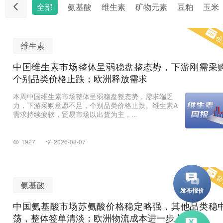
全部
氨基酸
维生素
矿物元素
豆粕
玉米
会
维生素
中国维生素市场整体呈弱稳盘整态势，下游刚需采
个别品类价格止跌；欧洲释放需求
本周中国维生素市场整体呈弱稳盘整态势，需求端乏
力，下游采购意愿不足，个别品类价格止跌。维生素A
需求持续疲软，贸易市场以出货为主，...
1927
2026-08-07
会
氨基酸
中国氨基酸市场苏氨酸价格稳定略强，其他品类稳
荡，整体签单清淡；欧洲物流成本进一步上升