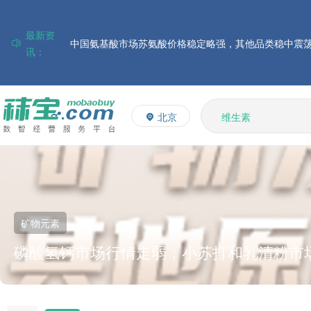
最新资
讯：
磷酸氢钙市场行情走弱；小苏打和乳清粉市场价格稳定
帝斯曼-芬美意发布2026年上半年业绩
多维
巴斯夫集团发布2026年第二季度财务报告
多矿
北京
维生素
住友化学公布2026财年第一季度业绩
饲料添加剂
大成食品：2026年半年度毛利3.32亿元，同比上升8.9%
L-赖氨酸硫酸盐
ADM发布2026年第二季度财务业绩
价格稳定运行