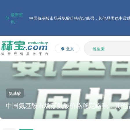
最新资
讯：
磷酸氢钙市场行情走弱；小苏打和乳清粉市场价格稳定
帝斯曼-芬美意发布2026年上半年业绩
多矿
巴斯夫集团发布2026年第二季度财务报告
维生素
北京
住友化学公布2026财年第一季度业绩
饲料添加剂
L-赖氨酸硫酸盐
大成食品：2026年半年度毛利3.32亿元，同比上升8.9%
多维
ADM发布2026年第二季度财务业绩
氨基酸
中国氨基酸市场苏氨酸价格稳定略强，其他
上升