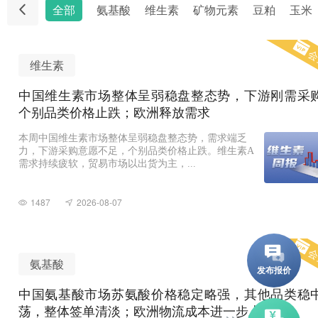
全部
氨基酸
维生素
矿物元素
豆粕
玉米
会
维生素
中国维生素市场整体呈弱稳盘整态势，下游刚需采
个别品类价格止跌；欧洲释放需求
本周中国维生素市场整体呈弱稳盘整态势，需求端乏
力，下游采购意愿不足，个别品类价格止跌。维生素A
需求持续疲软，贸易市场以出货为主，...
1487
2026-08-07
会
氨基酸
中国氨基酸市场苏氨酸价格稳定略强，其他品类稳
荡，整体签单清淡；欧洲物流成本进一步上升