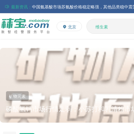
最新资讯：
磷酸氢钙市场行情走弱；小苏打和乳清粉市场价格稳定
多维
多矿
帝斯曼-芬美意发布2026年上半年业绩
北京
维生素
巴斯夫集团发布2026年第二季度财务报告
饲料添加剂
丸红株式会社发布截至2026年6月30日前3个月的合并
住友化学公布2026财年第一季度业绩
L-赖氨酸硫酸盐
大成食品：2026年半年度毛利3.32亿元，同比上升8.9
ADM发布2026年第二季度财务业绩
氨基酸
中国氨基酸市场苏氨酸价格稳定略强，其他
上升