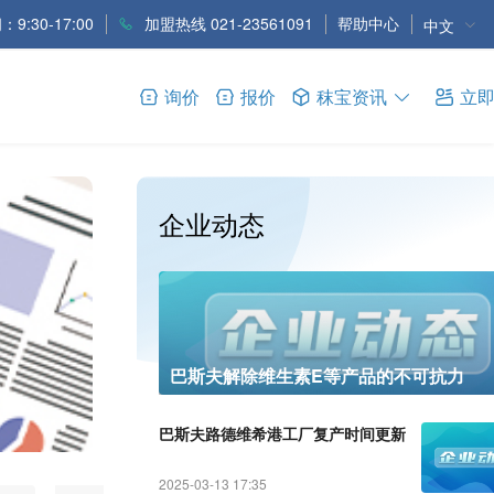
9:30-17:00
加盟热线 021-23561091
帮助中心
中文
询价
报价
秣宝资讯
立
企业动态
维生素
巴斯夫解除维生素E等产品的不可抗力
进一步
中国维生素市场整体呈弱稳盘整态
巴斯夫路德维希港工厂复产时间更新
2025-03-13 17:35