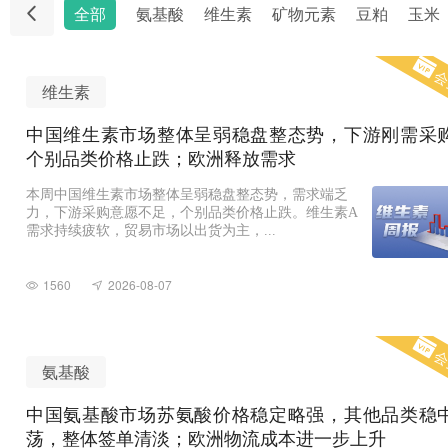
全部
氨基酸
维生素
矿物元素
豆粕
玉米
会
维生素
中国维生素市场整体呈弱稳盘整态势，下游刚需采
个别品类价格止跌；欧洲释放需求
本周中国维生素市场整体呈弱稳盘整态势，需求端乏
力，下游采购意愿不足，个别品类价格止跌。维生素A
需求持续疲软，贸易市场以出货为主，...
1560
2026-08-07
会
氨基酸
中国氨基酸市场苏氨酸价格稳定略强，其他品类稳
荡，整体签单清淡；欧洲物流成本进一步上升