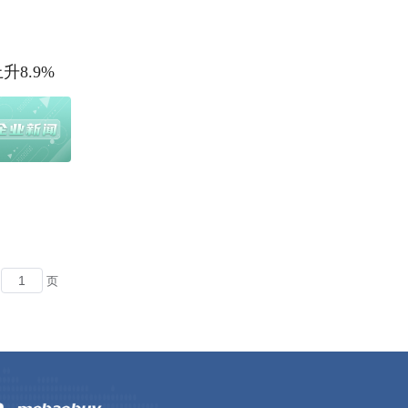
升8.9%
页