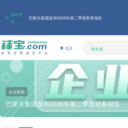
帝斯曼-芬美意发布2026年上半年业绩
最新资
巴斯夫集团发布2026年第二季度财务报告
讯：
住友化学公布2026财年第一季度业绩
多维
大成食品：2026年半年度毛利3.32亿元，同比上升8.9%
多矿
ADM发布2026年第二季度财务业绩
北京
维生素
赢创发布2026年第二季度财务业绩
饲料添加剂
L-赖氨酸硫酸盐
中国维生素市场窄幅调整，VE小幅反弹，观望氛围持续
企业新闻
巴斯夫集团发布2026年第二季度财务报告