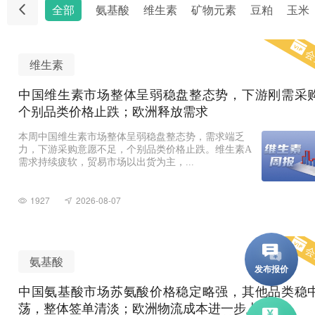
全部
氨基酸
维生素
矿物元素
豆粕
玉米
会
维生素
中国维生素市场整体呈弱稳盘整态势，下游刚需采
个别品类价格止跌；欧洲释放需求
本周中国维生素市场整体呈弱稳盘整态势，需求端乏
力，下游采购意愿不足，个别品类价格止跌。维生素A
需求持续疲软，贸易市场以出货为主，...
1927
2026-08-07
会
氨基酸
中国氨基酸市场苏氨酸价格稳定略强，其他品类稳
荡，整体签单清淡；欧洲物流成本进一步上升