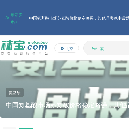
最新资
讯：
磷酸氢钙市场行情走弱；小苏打和乳清粉市场价格稳定
帝斯曼-芬美意发布2026年上半年业绩
多维
巴斯夫集团发布2026年第二季度财务报告
多矿
北京
维生素
住友化学公布2026财年第一季度业绩
饲料添加剂
大成食品：2026年半年度毛利3.32亿元，同比上升8.9%
L-赖氨酸硫酸盐
ADM发布2026年第二季度财务业绩
氨基酸
中国氨基酸市场苏氨酸价格稳定略强，其他
上升