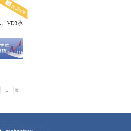
会员专享
、VD3承
页