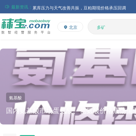
最新资讯：
累库压力与天气改善共振，豆粕期现价格承压回调
贸易商集中出货叠加替代施压，玉米市场弱势探底运行
多维
多矿
北京
维生素
饲料添加剂
磷酸氢钙市场行情弱势运行；小苏打、乳清粉市场价格
L-赖氨酸硫酸盐
欧盟对中国产赖氨酸实施进口登记，保留追溯征收反倾
正大生物发布2026年中期初步盈利预告
氨基酸
国内氨基酸市场蛋氨酸、色氨酸价格震荡偏