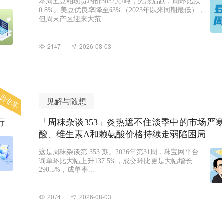
本周五豆粕现货均价3032元/吨，先涨后跌，周环比跌
0.8%。美豆优良率降至63%（2023年以来同期最低），
但周末产区迎来大范...
2147
2026-08-03
员专享
见解与随想
行
「周秣杂谈353」炎热遮不住淡季中的市场严
酸、维生素A和赖氨酸价格持续走弱陷困局
这是周秣杂谈第 353 期。2026年第31周，秣宝网平台
询单环比大幅上升137.5%，成交环比更是大幅增长
290.5%，成单率...
2074
2026-08-03