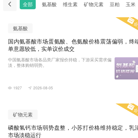
全部
氨基酸
维生素
矿物元素
豆粕
玉米
会
氨基酸
国内氨基酸市场蛋氨酸、色氨酸价格震荡偏弱，终
单意愿较低，实单议价成交
中国氨基酸市场各品类厂家报价持稳，下游采买需求偏
淡，整体购销弱势。
1927
2026-08-05
会
矿物元素
磷酸氢钙市场弱势盘整，小苏打价格维持稳定，乳
市场淡稳运行