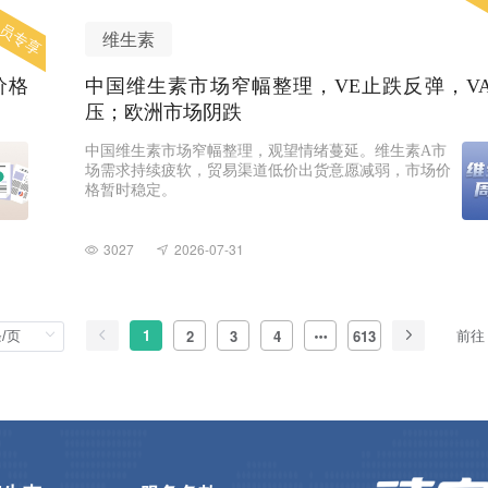
员专享
维生素
价格
中国维生素市场窄幅整理，VE止跌反弹，VA
压；欧洲市场阴跌
中国维生素市场窄幅整理，观望情绪蔓延。维生素A市
场需求持续疲软，贸易渠道低价出货意愿减弱，市场价
格暂时稳定。
3027
2026-07-31
1
前往
2
3
4
613