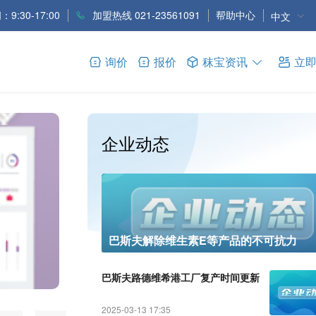
9:30-17:00
加盟热线 021-23561091
帮助中心
中文
询价
报价
秣宝资讯
立
企业动态
巴斯夫解除维生素E等产品的不可抗力
巴斯夫路德维希港工厂复产时间更新
2025-03-13 17:35