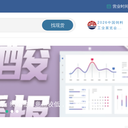
营业时间：
「周秣杂谈353」炎热遮不住淡季中的市场严寒——蛋氨酸、维生素A和赖氨酸价格持续走弱陷困局
2026中国饲料
找现货
中国维生素市场窄幅整理，VE止跌反弹，VA、VD3承压；欧洲市场阴跌
工业展览会...
稳定运行
中国氨基酸市场蛋氨酸价格小幅回落，其他品类稳中震荡，下游采买需求持续偏弱；欧洲采购情绪更加谨慎
销税权
弱，终端签单意愿较低，实单议价成交