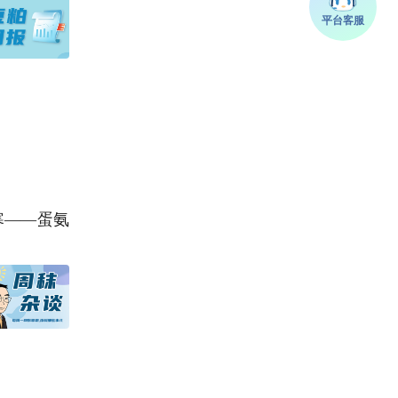
寒——蛋氨