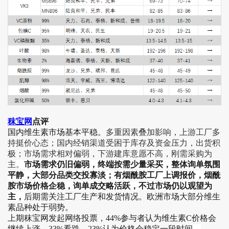
秣宝网
点评
国内维生素市场基本平稳。
多重因素叠加影响，上游工厂多
持挺价心态；国内经销渠道受困于库存及资金压力，出货积
极；市场需求相对偏弱，下游建库意愿不高，刚需采购为
主
。
市场需求仍旧偏弱，终端按需少量采买，整体询单氛围
平静，大部分品类交投寡淡；有烟酰胺工厂上调报价，烟酰
胺市场价格企稳，询单成交略活跃，不过市场仍以观望为
主，
后期需关注工厂生产和发货情况。欧洲市场大部分维生
素品种处于弱势。
上期秣宝网发起网络投票，44%参与者认为维生素C价格会
继续上涨，33%看跌，23%认为价格会稳定一段时间
。