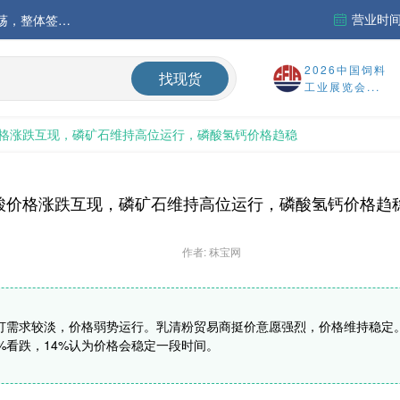
营业时间：
中国氨基酸市场苏氨酸价格稳定略强，其他品类稳中震荡，整体签单清淡；欧洲物流成本进一步上升
运行
2026中国饲料
找现货
工业展览会...
财务报告
格涨跌互现，磷矿石维持高位运行，磷酸氢钙价格趋稳
%
酸价格涨跌互现，磷矿石维持高位运行，磷酸氢钙价格趋
作者: 秣宝网
打需求较淡，价格弱势运行。乳清粉贸易商挺价意愿强烈，价格维持稳定。
%看跌，14%认为价格会稳定一段时间。