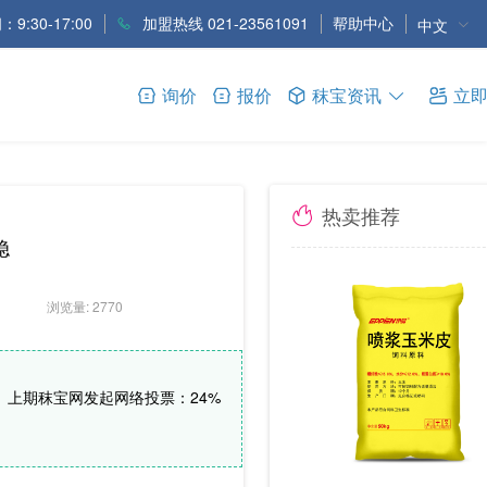
9:30-17:00
加盟热线 021-23561091
帮助中心
中文
询价
报价
秣宝资讯
立
热卖推荐
稳
浏览量: 2770
上期秣宝网发起网络投票：24%