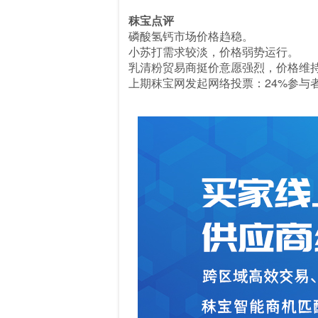
秣宝点评
磷酸氢钙市场价格趋稳。
小苏打需求较淡，价格弱势运行。
乳清粉贸易商挺价意愿强烈，价格维
上期秣宝网发起网络投票：24%参与