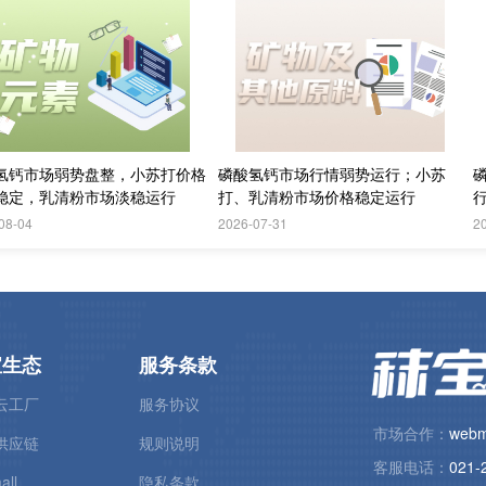
氢钙市场弱势盘整，小苏打价格
磷酸氢钙市场行情弱势运行；小苏
稳定，乳清粉市场淡稳运行
打、乳清粉市场价格稳定运行
08-04
2026-07-31
2
宝生态
服务条款
云工厂
服务协议
市场合作：
webm
供应链
规则说明
客服电话：
021-
all
隐私条款