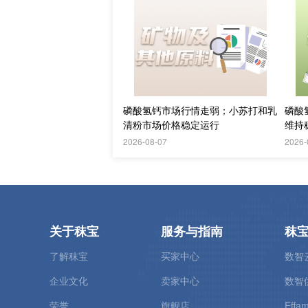
磷酸氢钙市场行情走弱；小苏打和乳
磷酸
清粉市场价格稳定运行
维持
2026-08-07
2026-
关于秣宝
服务与指南
秣
了解秣宝
买家中心
数智
企业文化
卖家中心
数智
荣誉
旗舰店
Effam