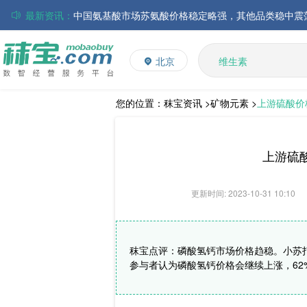
最新资讯：
磷酸氢钙市场行情走弱；小苏打和乳清粉市场价格稳定
多维
多矿
帝斯曼-芬美意发布2026年上半年业绩
北京
维生素
巴斯夫集团发布2026年第二季度财务报告
饲料添加剂
丸红株式会社发布截至2026年6月30日前3个月的合并
住友化学公布2026财年第一季度业绩
L-赖氨酸硫酸盐
您的位置：
秣宝资讯 >
矿物元素 >
上游硫酸价
大成食品：2026年半年度毛利3.32亿元，同比上升8.9
ADM发布2026年第二季度财务业绩
上游硫
更新时间: 2023-10-31 10:10
秣宝点评：磷酸氢钙市场价格趋稳。小苏
参与者认为磷酸氢钙价格会继续上涨，62