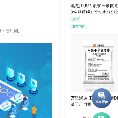
黑龙江伊品 喷浆玉米皮 粗蛋白≥1
8% 粗纤维≤15% 水分≤12
G/袋饲料级褐色或浅褐色
现货
体
发布询价
定一段时间。
万里润达 玉米干酒精糟DD
清工厂自提