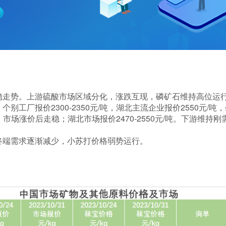
稳走势。上游硫酸市场区域分化，涨跌互现，磷矿石维持高位运
别工厂报价2300-2350元/吨，湖北主流企业报价2550元/
/吨，市场涨价后走稳；湖北市场报价2470-2550元/吨。下游维
。
终端需求逐渐减少，小苏打价格弱势运行。