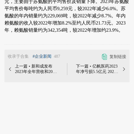
元，主要由于苏氨酸的平均售价及销量下降。2023年苏氨酸
平均售价每吨约为人民币9,259元，较2022年减少6.0%。苏
氨酸的年内销量约为229,069吨，较2022年减少8.7%。年内
赖氨酸的收入较2022年增加8.2%至约人民币21.73元。2023
年，赖氨酸销量约为342,354吨，较2022年增加约23.9%。
收录于合集
#企业新闻
487
复制链接
上一篇 • 新和成发布
下一篇 • 亿帆医药2023


2023年全年营收和2024
年净亏损5.5亿元 2024
年第一季度业绩预告 |
年一季度净利润1.46亿
4月22日，浙江新和成
元 | 亿帆医药股份有限
股份有限公司发布2023
公司发布2023年年度报
年年度报告，显示：公
告，显示：报告期内，
司营业收入151.16亿
公司实现营业收入
元，同比减少5.13%。
406,810.73万元，较上
归属于上市公司股东的
年同期增长6.03%；归
净利润27.04亿元，同
属于上市公司股东的净
比减少25.30%。
利润-55,107.31万元。