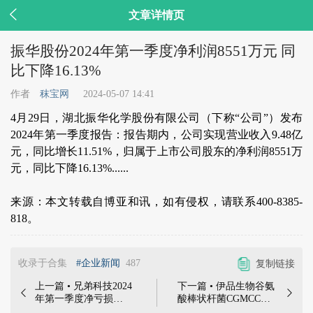

文章详情页
振华股份2024年第一季度净利润8551万元 同
比下降16.13%
作者
秣宝网
2024-05-07 14:41
4月29日，湖北振华化学股份有限公司（下称“公司”）发布
2024年第一季度报告：报告期内，公司实现营业收入9.48亿
元，同比增长11.51%，归属于上市公司股东的净利润8551万
元，同比下降16.13%......
来源：本文转载自博亚和讯，如有侵权，请联系400-8385-
818。
收录于合集
#企业新闻
487
复制链接
上一篇 • 兄弟科技2024
下一篇 • 伊品生物谷氨


年第一季度净亏损
酸棒状杆菌CGMCC
2520.47万元 同比转亏 |
20437发酵生产的L-异