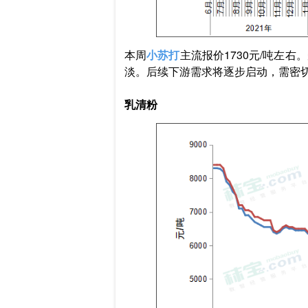
本周
小苏打
主流报价1730元/吨左
淡。后续下游需求将逐步启动，需密
乳清粉