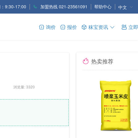
9:30-17:00
加盟热线 021-23561091
帮助中心
中文
询价
报价
秣宝资讯
立
热卖推荐
浏览量: 3320