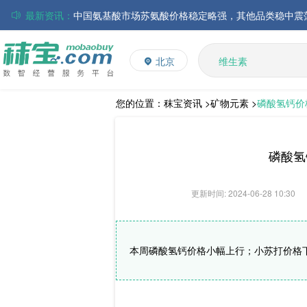
最新资讯：
磷酸氢钙市场行情走弱；小苏打和乳清粉市场价格稳定
多矿
帝斯曼-芬美意发布2026年上半年业绩
维生素
北京
巴斯夫集团发布2026年第二季度财务报告
饲料添加剂
L-赖氨酸硫酸盐
丸红株式会社发布截至2026年6月30日前3个月的合并
多维
住友化学公布2026财年第一季度业绩
您的位置：
秣宝资讯 >
矿物元素 >
磷酸氢钙价
大成食品：2026年半年度毛利3.32亿元，同比上升8.9
ADM发布2026年第二季度财务业绩
磷酸氢
更新时间: 2024-06-28 10:30
本周磷酸氢钙价格小幅上行；小苏打价格