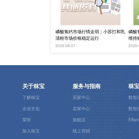
磷酸氢钙市场行情走弱；小苏打和乳
磷酸
清粉市场价格稳定运行
维持
2026-08-07
2026-
关于秣宝
服务与指南
秣
了解秣宝
买家中心
数智
企业文化
卖家中心
数智
荣誉
旗舰店
Effam
加入秣宝
线上营销