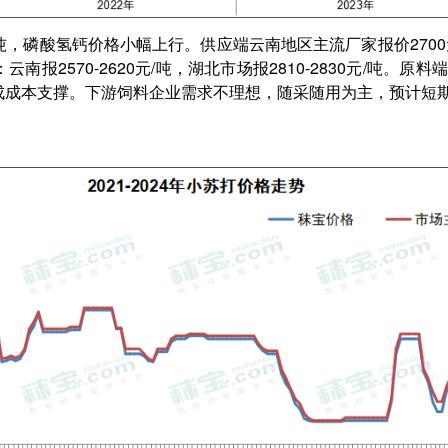
0元/吨，磷酸氢钙价格小幅上行。供应端云南地区主流厂家报价27
报2570-2620元/吨，湖北市场报2810-2830元/吨。
成成本支撑。下游饲料企业需求不理想，随采随用为主，预计短