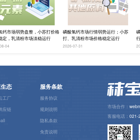
氢钙市场弱势盘整，小苏打价格
磷酸氢钙市场行情弱势运行；小苏
稳定，乳清粉市场淡稳运行
打、乳清粉市场价格稳定运行
08-04
2026-07-31
2
宝生态
服务条款
云工厂
服务协议
市场合作：
webm
供应链
规则说明
客服电话：
021-
all
隐私条款
免责说明