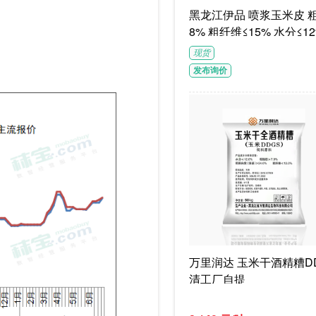
黑龙江伊品 喷浆玉米皮 粗蛋白≥1
8% 粗纤维≤15% 水分≤12
G/袋饲料级褐色或浅褐色
现货
体
发布询价
万里润达 玉米干酒精糟DD
清工厂自提