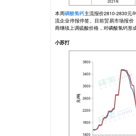
本周
磷酸氢钙
主流报价2810-283
流企业停报停签。目前贸易市场报价：云南
商继续上调硫酸价格，对磷酸氢钙形
小苏打