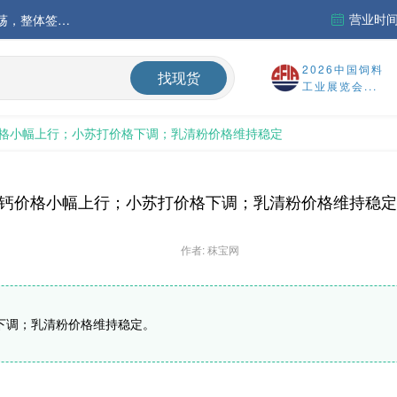
营业时间：
中国氨基酸市场苏氨酸价格稳定略强，其他品类稳中震荡，整体签单清淡；欧洲物流成本进一步上升
运行
2026中国饲料
找现货
工业展览会...
财务报告
格小幅上行；小苏打价格下调；乳清粉价格维持稳定
%
钙价格小幅上行；小苏打价格下调；乳清粉价格维持稳定
作者: 秣宝网
下调；乳清粉价格维持稳定。