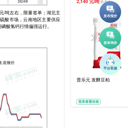
2,140 元/吨
(参考价)
00元/吨左右，限量签单；湖北主
原料端硫酸市场，云南地区主要供应
期磷酸氢钙行情偏强运行。
普乐元 发酵豆粕
登录查看价格