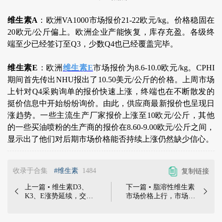
维生素A
：欧洲VA1000市场报价21-22欧元/kg。价格稳固在
20欧元/公斤偏上。欧洲企业产能恢复，库存充盈。各级终
端至少已经签订至Q3，少数Q4也已经覆盖完毕。
维生素E
：欧洲
维生素E
市场报价为8.6-10.0欧元/kg。CPHI
期间首先传出NHU报出了10.50美元/公斤的价格。上周市场
上针对Q4采购询单的报价快速上涨，终端也在不断散发的
挺价信息中开始纷纷询价。由此，供应商最新报价也呈现日
涨趋势。一些主流生产厂家报价上涨至10欧元/公斤，其他
的一些买油喷粉的生产商的报价在8.60-9.00欧元/公斤之间，
显示出了他们对后期市场价格能否持续上涨仍然缺少信心。
收录于合集
#维生素
1484
复制链接
上一篇 • 维生素D3、
下一篇 • 脂溶性维生素


K3、E涨势延续，交投
市场价格上行，市场热
活跃，后市依然看涨 |
度高，后市看涨情绪浓
本周中国维生素市场总
郁 | 本周中国维生素市