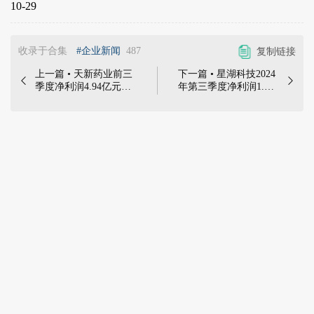
10-29
收录于合集
#企业新闻
487
复制链接
上一篇 • 天新药业前三
下一篇 • 星湖科技2024


季度净利润4.94亿元，
年第三季度净利润1.71
同比增长19.76% | 10月
亿元，同比下降34.02%
30日，江西天新药业股
| 2024年10月29日，广
份有限公司发布2024年
东肇庆星湖生物科技股
第三季度报告，显示其
份有限公司发布《2024
2024年前三季度公司实
年第三季度报告》，报
现营业收入16.14亿
告显示：2024年第三季
元，同比增长8.49%；
度公司实现营业收入为
归属于上市公司股东的
43.03亿元，同比减少
净利润4.94亿元，同比
3.56%；归属于上市公
增长19.76%……
司股东的净利润为1.71
亿元，同比下降
34.02%。前三季度公司
营业收入为127.90亿
元，同比增加0.48%；
归属于上市公司股东的
净利润为6.77亿元，同
比增加38.38%......