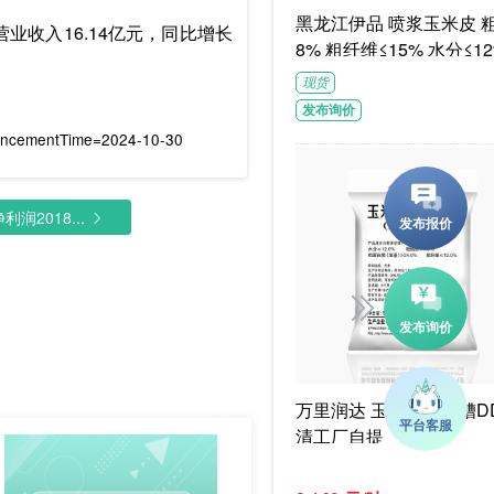
黑龙江伊品 喷浆玉米皮 粗蛋白≥1
业收入16.14亿元，同比增长
8% 粗纤维≤15% 水分≤12
G/袋饲料级褐色或浅褐色
现货
体
发布询价
uncementTime=2024-10-30
润2018...
万里润达 玉米干酒精糟DD
清工厂自提