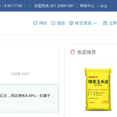
9:30-17:00
加盟热线 021-23561091
帮助中心
中文
询价
报价
秣宝资讯
立
热卖推荐
浏览量: 2257
亿元，同比增长8.49%；归属于