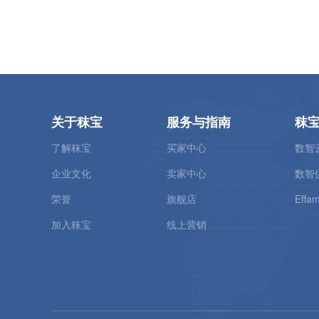
关于秣宝
服务与指南
秣
了解秣宝
买家中心
数智
企业文化
卖家中心
数智
荣誉
旗舰店
Effam
加入秣宝
线上营销