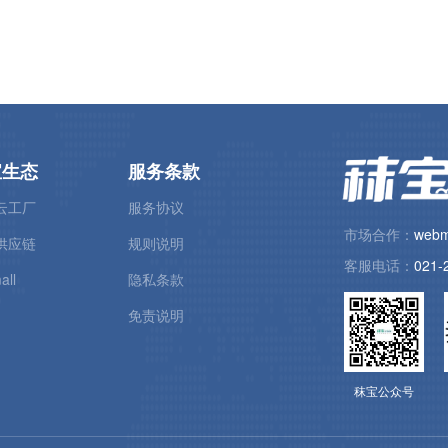
宝生态
服务条款
云工厂
服务协议
市场合作：
webm
供应链
规则说明
客服电话：
021-
all
隐私条款
免责说明
秣宝公众号