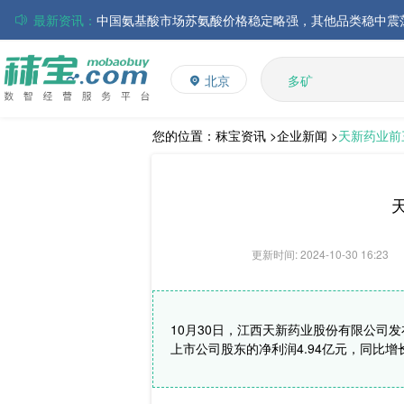
最新资讯：
磷酸氢钙市场行情走弱；小苏打和乳清粉市场价格稳定
多维
多矿
帝斯曼-芬美意发布2026年上半年业绩
北京
维生素
巴斯夫集团发布2026年第二季度财务报告
饲料添加剂
丸红株式会社发布截至2026年6月30日前3个月的合并
住友化学公布2026财年第一季度业绩
L-赖氨酸硫酸盐
您的位置：
秣宝资讯 >
企业新闻 >
天新药业前三
大成食品：2026年半年度毛利3.32亿元，同比上升8.9
ADM发布2026年第二季度财务业绩
更新时间: 2024-10-30 16:23
10月30日，江西天新药业股份有限公司发布
上市公司股东的净利润4.94亿元，同比增长