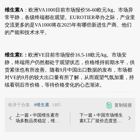
维生素A
：欧洲VA1000目前市场报价56-60欧元/kg。市场异
常平静，各级终端都在观望。EUROTIER举办之际，产业里
交流更多的是VA1000将在2025年有哪些新进生产商、他们
的产能和技术水平。
维生素E：
欧洲VE目前市场报价16.5-18欧元/kg。市场安
静，终端用户仍然都处于观望状态，价格维持前期水平，供
货紧张也有所改善。随着9月中国出口数据的发布，市场都
对VE的9月的较大出口量有所了解，从而观望气氛加重，持
续看弱后市价格，等待价格变化的心态渐浓。
收录于合集
#维生素
1485
复制链接
上一篇 • 中国维生素市
下一篇 • 中国市场维生


场多数品类稳定，维生
素E工厂挺价态度坚
素A、E、D3等询单活
决，市场价格稳定偏强
跃，价格偏强，市场关
运行；欧洲市场面临诸
注度明显提升 | 本周中
多不确定因素 | 本周中