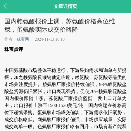

文章详情页
国内赖氨酸报价上调，苏氨酸价格高位维
稳，蛋氨酸实际成交价略降
作者
秣宝网
2024-11-13 10:10
秣宝点评
中国氨基酸市场整体平稳运行，下游采购需求和询单有所提
振，加之赖氨酸反倾销裁定临近，赖氨酸、苏氨酸等品类的
市场关注度提升。赖氨酸厂家报价持续偏强，98%赖氨酸盐
酸盐货源仍旧紧张，出口表现强势，促使70%赖氨酸硫酸盐
国内报价跟随上涨。苏氨酸厂家报价坚挺，发出口订单为
主，出口报价上涨至1500-1520美元/吨，国内终端在价格高
位下谨慎采购。蛋氨酸市场成交偏淡，下游需求依旧弱势，
成交价格略低。缬氨酸厂家报价偏强，市场供应减量，实际
成交询单一般。色氨酸厂家报价略有回升，市场有新产能释