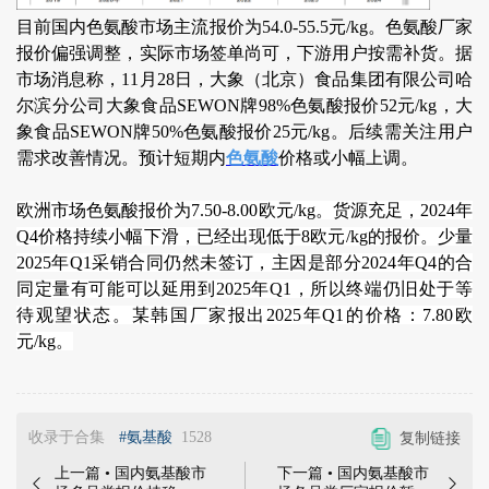
目前国内色氨酸市场主流报价为54.0-55.5元/kg。色氨酸厂家
报价偏强调整，实际市场签单尚可，下游用户按需补货。据
市场消息称，11月28日，大象（北京）食品集团有限公司哈
尔滨分公司大象食品SEWON牌98%色氨酸报价52元/kg，大
象食品SEWON牌50%色氨酸报价25元/kg。后续需关注用户
需求改善情况。预计短期内
色氨酸
价格或小幅上调。
欧洲市场色氨酸报价为7.50-8.00欧元/kg。货源充足，2024年
Q4价格持续小幅下滑，已经出现低于8欧元/kg的报价。少量
2025年Q1采销合同仍然未签订，主因是部分2024年Q4的合
同定量有可能可以延用到2025年Q1，所以终端仍旧处于等
待观望状态。某韩国厂家报出2025年Q1的价格：7.80欧
元/kg。
收录于合集
#氨基酸
1528
复制链接
上一篇 • 国内氨基酸市
下一篇 • 国内氨基酸市

