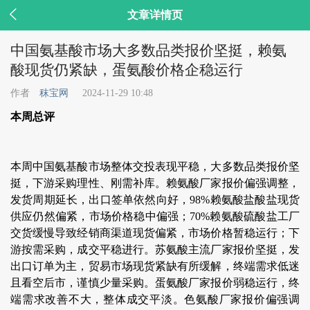

文章详情页
中国氨基酸市场大多数品类报价坚挺，赖氨
酸现货仍紧缺，蛋氨酸价格企稳运行
作者
秣宝网
2024-11-29 10:48
本周总评
本周中国氨基酸市场整体交投表现平稳，大多数品类报价坚
挺，下游采购理性、刚需补库。赖氨酸厂家报价偏强调整，
发货周期延长，出口签单依然向好，98%赖氨酸盐酸盐现货
供应仍然偏紧，市场价格稳中偏强；70%赖氨酸硫酸盐工厂
交货缓慢导致经销商渠道现货偏紧，市场价格暂稳运行；下
游按需采购，成交平稳进行。苏氨酸主流厂家报价坚挺，发
出口订单为主，贸易市场现货紧缺有所缓解，终端需求低迷
且看空后市，谨慎少量采购。蛋氨酸厂家报价弱稳运行，终
端需求改善不大，整体成交平淡。色氨酸厂家报价偏强调