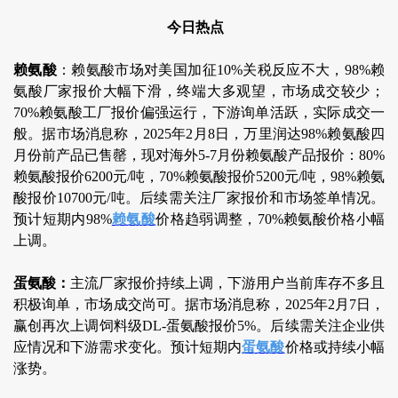
今日热点
赖氨酸
：赖氨酸市场对美国加征10%关税反应不大，98%赖
氨酸厂家报价大幅下滑，终端大多观望，市场成交较少；
70%赖氨酸工厂报价偏强运行，下游询单活跃，实际成交一
般。据市场消息称，2025年2月8日，万里润达98%赖氨酸四
月份前产品已售罄，现对海外5-7月份赖氨酸产品报价：80%
赖氨酸报价6200元/吨，70%赖氨酸报价5200元/吨，98%赖氨
酸报价10700元/吨。后续需关注厂家报价和市场签单情况。
预计短期内98%
赖氨酸
价格趋弱调整，70%赖氨酸价格小幅
上调。
蛋氨酸：
主流厂家报价持续上调，下游用户当前库存不多且
积极询单，市场成交尚可。据市场消息称，2025年2月7日，
赢创再次上调饲料级DL-蛋氨酸报价5%。后续需关注企业供
应情况和下游需求变化。预计短期内
蛋氨酸
价格或持续小幅
涨势。