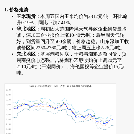
1. 价格走势
玉米现货：
本周五国内玉米均价为2312元/吨，环比略
升0.19%，同比下跌7.41%。
华北地区：
周初因大范围降风天气导致企业到货量骤
减，深加工企业报价上涨10-40元/吨；后半周天气转
好，到货量回升至500余辆，价格趋稳。山东深加工收
购价区间2250-2360元/吨，较上周五上涨2-26元/吨。
东北地区：
基层潮粮见底，干粮与潮粮逐渐同价，贸
易商挺价心态强。吉林燃料乙醇收购价上调20元至
2110元/吨（干潮同价），海伦国投等企业提价15元/
吨。