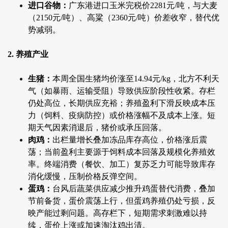
进口谷物：
广东港进口玉米完税价2281元/吨，与大麦
（2150元/吨）、高粱（2360元/吨）价差收窄，替代优
势减弱。
2. 养殖产业
生猪：
本周全国生猪均价涨至14.94元/kg，北方不利天
气（如暴雨、运输受阻）导致供应阶段性收紧。存栏
仍处高位，长期供应充裕；养殖盈利下滑反映成本压
力（饲料、疫病防控）或价格涨幅不及成本上涨。短
期天气因素消退后，猪价或承压回落。
肉鸡：
出栏量增长叠加冻品库存高位，价格涨后震
荡；当前盈利主要源于饲料成本回落及规模化养殖效
率。终端消费（餐饮、加工）复苏乏力可能导致库存
消化缓慢，压制价格反弹空间。
蛋鸡：
台风后蔬菜供应减少推升鸡蛋替代消费，叠加
节前备货，蛋价震荡上行，但蛋鸡养殖仍处亏损，反
映产能过剩问题。高存栏下，短期需求刺激难以持
续，蛋价上涨或加速淘汰鸡出清。