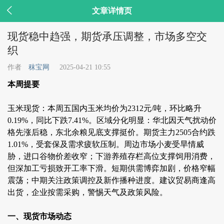

文章详情页
现货稳中趋强，期货承压调整，市场多空交
织
作者
秣宝网
2025-04-21 10:55
本周提要
玉米现货：本周五国内玉米均价为2312元/吨，环比略升
0.19%，同比下跌7.41%。区域分化明显：华北因天气扰动价
格先涨后稳，东北余粮见底支撑挺价。期货主力2505合约跌
1.01%，受套保及需求疲软压制。周边市场小麦受旱情威
胁，进口谷物价差收窄；下游养殖存栏高位支撑饲用消费，
但深加工亏损致开工率下滑。短期供需博弈加剧，价格窄幅
震荡；中期关注政策调控及新作播种进度。建议贸易商逢高
出货，企业按需采购，警惕天气及政策风险。
一、现货市场动态