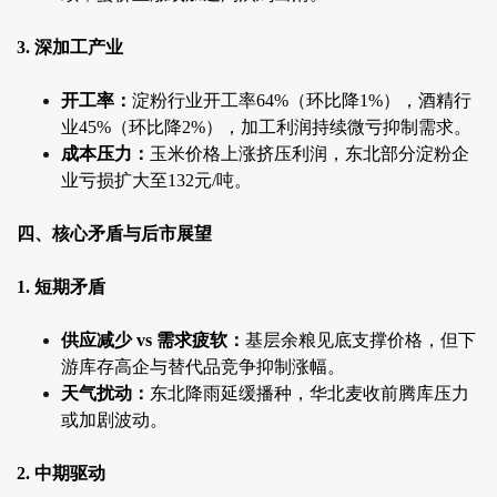
3. 深加工产业
开工率：
淀粉行业开工率64%（环比降1%），酒精行
业45%（环比降2%），加工利润持续微亏抑制需求。
成本压力：
玉米价格上涨挤压利润，东北部分淀粉企
业亏损扩大至132元/吨。
四、核心矛盾与后市展望
1. 短期矛盾
供应减少 vs 需求疲软：
基层余粮见底支撑价格，但下
游库存高企与替代品竞争抑制涨幅。
天气扰动：
东北降雨延缓播种，华北麦收前腾库压力
或加剧波动。
2. 中期驱动