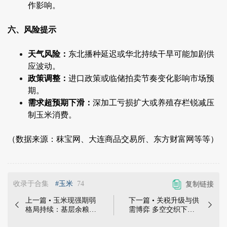
作影响。
六、风险提示
天气风险：
东北播种延迟或华北持续干旱可能加剧供
应波动。
政策调整：
进口政策或临储拍卖节奏变化影响市场预
期。
需求超预期下滑：
深加工亏损扩大或养殖存栏锐减压
制玉米消费。
（数据来源：秣宝网、大连商品交易所、东方财富网等等）
收录于合集
#玉米
74
复制链接
上一篇 • 玉米现强期弱
下一篇 • 关税升级与供


格局持续：基层余粮收
需博弈 多空交织下的
紧与替代风险下的市场
震荡格局 | 本周五国内