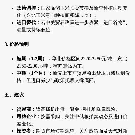
政策调控：
国家临储玉米拍卖节奏及新季种植面积变
化（东北玉米意向种植面积降3.1%）。
进口替代：
若中美贸易政策进一步收紧，进口谷物到
港量或持续低位。
3. 价格预判
短期（1-2周）：
华北价格区间2220-2280元/吨，东北
2150-2200元/吨，窄幅震荡为主。
中期（1个月）：
新麦上市前贸易商出货压力或压制价
格，但进口减少与政策托底支撑底部。
五、建议
贸易商：
逢高择机出货，避免5月扎堆腾库风险。
用粮企业：
按需采购，关注中储粮拍卖动态及进口价
差变化。
投资者：
期货市场短期观望，关注政策面及天气对新