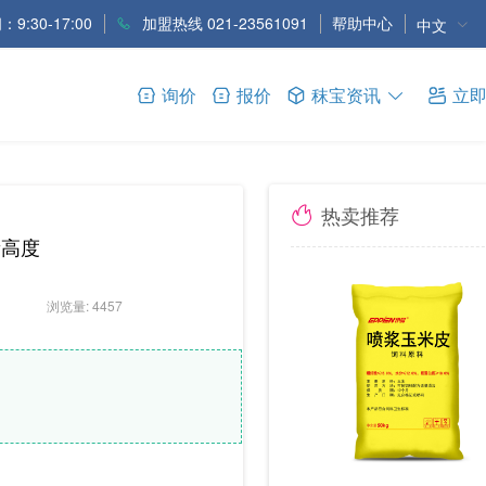
9:30-17:00
加盟热线 021-23561091
帮助中心
中文
询价
报价
秣宝资讯
立
热卖推荐
新高度
浏览量: 4457