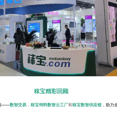
秣宝精彩回顾
相——
数智交易
，
秣宝饲料数智云工厂
和
秣宝数智供应链
，
助力