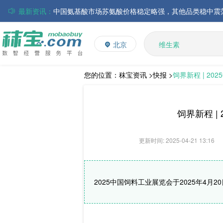
最新资讯：
磷酸氢钙市场行情走弱；小苏打和乳清粉市场价格稳定
多矿
维生素
帝斯曼-芬美意发布2026年上半年业绩
北京
饲料添加剂
巴斯夫集团发布2026年第二季度财务报告
L-赖氨酸硫酸盐
丸红株式会社发布截至2026年6月30日前3个月的合并
多维
住友化学公布2026财年第一季度业绩
您的位置：
秣宝资讯 >
快报 >
饲界新程 | 2
大成食品：2026年半年度毛利3.32亿元，同比上升8.9
ADM发布2026年第二季度财务业绩
饲界新程 
更新时间: 2025-04-21 13:16
2025中国饲料工业展览会于2025年4月2