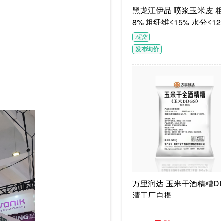
黑龙江伊品 喷浆玉米皮 粗蛋白≥1
8% 粗纤维≤15% 水分≤12
G/袋饲料级褐色或浅褐色
现货
体
发布询价
。
万里润达 玉米干酒精糟DD
清工厂自提