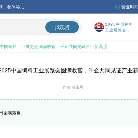
营业时间：
中国氨基酸市场苏氨酸价格稳定略强，其他品类稳中震荡，整体签单清淡；欧洲物流成本进一步上升
运行
2026中国饲料
找现货
工业展览会...
财务报告
025中国饲料工业展览会圆满收官，千企共同见证产业新高度
%
| 2025中国饲料工业展览会圆满收官，千企共同见证产业
作者: 秣宝网
0日圆满落幕。