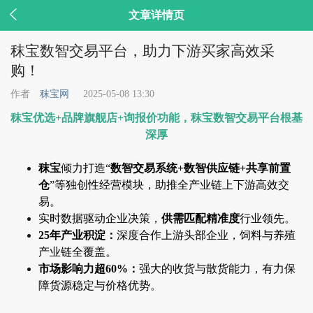

文章详情页
秣宝数智交易平台，助力下游买家高效采
购！
作者
秣宝网
2025-05-08 13:30
秣宝优选+品牌旗舰店+询报价功能，秣宝数智交易平台根基
深厚
秣宝
倾力打造“
数智交易系统+数智供应链+共享前置
仓
”等独创性经营模块，助推全产业链上下游高效交
易。
实时数据驱动企业决策，
供需匹配精准度
行业领先。
25年产业积淀：
深度合作上游头部企业，饲料与养殖
产业链全覆盖。
市场影响力超60%：
强大的收货与散货能力，有力保
障货源稳定与价格优势。