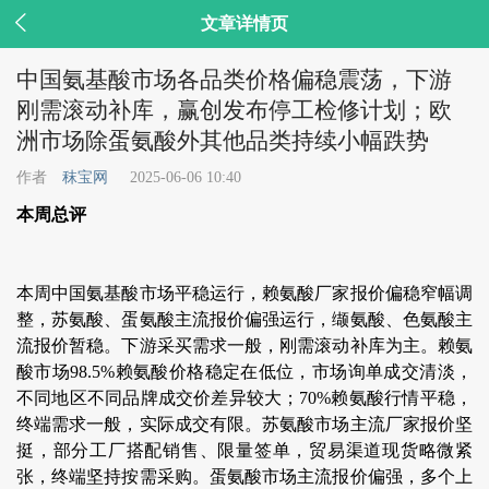

文章详情页
中国氨基酸市场各品类价格偏稳震荡，下游
刚需滚动补库，赢创发布停工检修计划；欧
洲市场除蛋氨酸外其他品类持续小幅跌势
作者
秣宝网
2025-06-06 10:40
本周总评
本周中国氨基酸市场平稳运行，赖氨酸厂家报价偏稳窄幅调
整，苏氨酸、蛋氨酸主流报价偏强运行，缬氨酸、色氨酸主
流报价暂稳。下游采买需求一般，刚需滚动补库为主。赖氨
酸市场98.5%赖氨酸价格稳定在低位，市场询单成交清淡，
不同地区不同品牌成交价差异较大；70%赖氨酸行情平稳，
终端需求一般，实际成交有限。苏氨酸市场主流厂家报价坚
挺，部分工厂搭配销售、限量签单，贸易渠道现货略微紧
张，终端坚持按需采购。蛋氨酸市场主流报价偏强，多个上