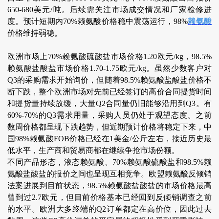
650-680美元/吨。后续需关注市场成交情况和厂家检修进
度。预计短期内70%赖氨酸价格稳中震荡运行，98%
赖氨酸
价格维持弱稳。
欧洲市场上70%赖氨酸硫酸盐市场价格1.20欧元/kg，98.5%
赖氨酸盐酸盐市场价格1.70-1.75欧元/kg。虽然少数客户对
Q3的采购需求开始询价，但随着98.5%赖氨酸盐酸盐价格不
断下跌，整个欧洲市场对先前已经签订的高价合同提货时间
和提货量持续放缓，大量Q2合同量仍旧能够沿用到Q3。有
60%-70%的Q3需求用量，采购人员仍处于观望态度。之前
数周价格都呈现下跌趋势，但近期预计价格将稳定下来，中
国98%赖氨酸FOB价格已经在1美金/公斤左右，接近历史最
低水平，生产商和贸易商都在继续争抢市场份额。
不同产品形态，液态赖氨酸、70%赖氨酸硫酸盐和98.5%赖
氨酸盐酸盐的报价之间也呈现互相竞争。欧盟赖氨酸反倾销
法案进展到目前状态，98.5%赖氨酸盐酸盐的市场价格最高
曾到过2.7欧元，但目前价格基本已经回到反倾销调查之前
的水平。欧洲大多终端的Q2订单都定在高价位，因此过去