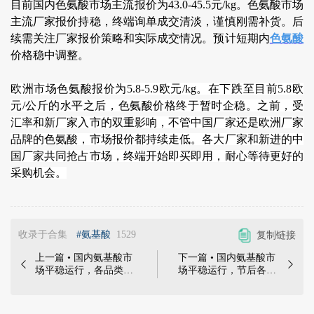
目前国内色氨酸市场主流报价为43.0-45.5元/kg。色氨酸市场
主流厂家报价持稳，终端询单成交清淡，谨慎刚需补货。后
续需关注厂家报价策略和实际成交情况。预计短期内
色氨酸
价格稳中调整。
欧洲市场色氨酸报价为5.8-5.9欧元/kg。在下跌至目前5.8欧
元/公斤的水平之后，色氨酸价格终于暂时企稳。之前，受
汇率和新厂家入市的双重影响，不管中国厂家还是欧洲厂家
品牌的色氨酸，市场报价都持续走低。各大厂家和新进的中
国厂家共同抢占市场，终端开始即买即用，耐心等待更好的
采购机会。
收录于合集
#氨基酸
1529
复制链接
上一篇 • 国内氨基酸市
下一篇 • 国内氨基酸市


场平稳运行，各品类价
场平稳运行，节后各品
格持稳震荡，终端观望
类价格暂时持稳，下游
情绪强烈 | 中国氨基酸
询单成交弱势 | 中国氨
市场98.5%赖氨酸厂家
基酸市场98.5%赖氨酸