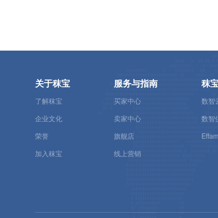
关于秣宝
服务与指南
秣
了解秣宝
买家中心
数智
企业文化
卖家中心
数智
荣誉
旗舰店
Effam
加入秣宝
线上营销