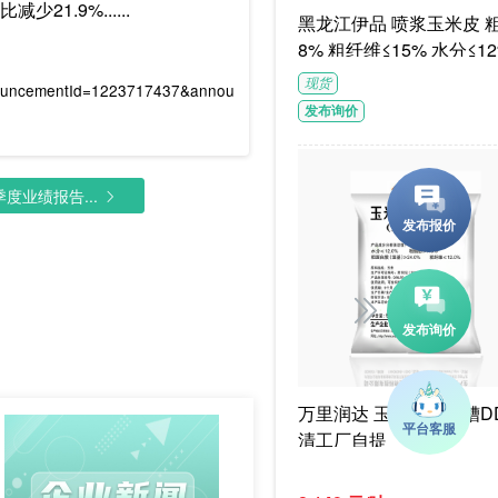
1.9%......
黑龙江伊品 喷浆玉米皮 粗蛋白≥1
8% 粗纤维≤15% 水分≤12
G/袋饲料级褐色或浅褐色
现货
nouncementId=1223717437&annou
体
发布询价
度业绩报告...
万里润达 玉米干酒精糟DD
清工厂自提