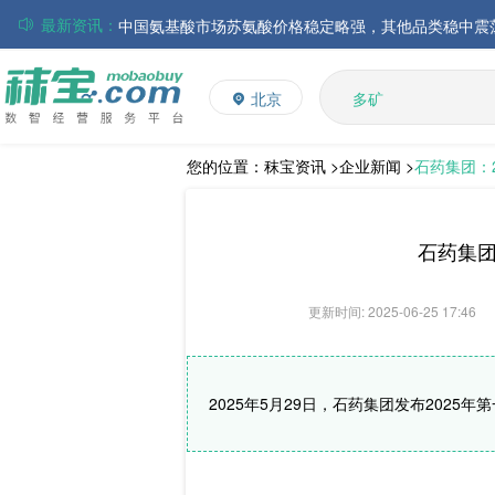
最新资讯：
磷酸氢钙市场行情走弱；小苏打和乳清粉市场价格稳定
多维
帝斯曼-芬美意发布2026年上半年业绩
多矿
北京
维生素
巴斯夫集团发布2026年第二季度财务报告
饲料添加剂
丸红株式会社发布截至2026年6月30日前3个月的合并
住友化学公布2026财年第一季度业绩
L-赖氨酸硫酸盐
您的位置：
秣宝资讯 >
企业新闻 >
石药集团：2
大成食品：2026年半年度毛利3.32亿元，同比上升8.9
ADM发布2026年第二季度财务业绩
石药集团
更新时间: 2025-06-25 17:46
2025年5月29日，石药集团发布2025