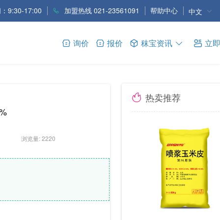
9:30-17:00
加盟热线 021-23561091
帮助中心
中文
询价
报价
秣宝资讯
立
热卖推荐
%
浏览量: 2220