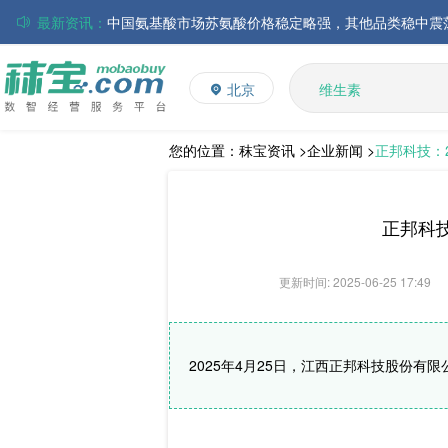
最新资讯：
磷酸氢钙市场行情走弱；小苏打和乳清粉市场价格稳定
多维
多矿
帝斯曼-芬美意发布2026年上半年业绩
北京
维生素
巴斯夫集团发布2026年第二季度财务报告
饲料添加剂
丸红株式会社发布截至2026年6月30日前3个月的合并
住友化学公布2026财年第一季度业绩
L-赖氨酸硫酸盐
您的位置：
秣宝资讯 >
企业新闻 >
正邦科技：2
大成食品：2026年半年度毛利3.32亿元，同比上升8.9
ADM发布2026年第二季度财务业绩
正邦科技
更新时间: 2025-06-25 17:49
2025年4月25日，江西正邦科技股份有限