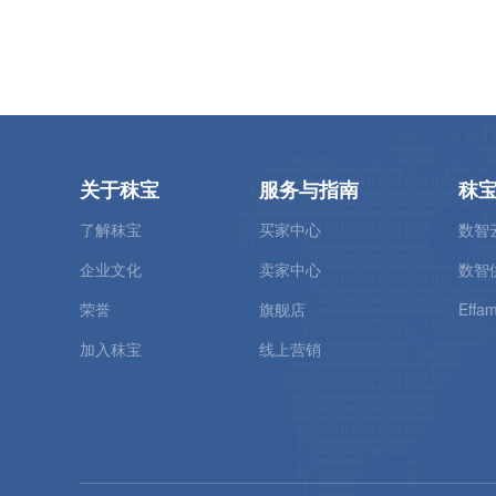
关于秣宝
服务与指南
秣
了解秣宝
买家中心
数智
企业文化
卖家中心
数智
荣誉
旗舰店
Effam
加入秣宝
线上营销