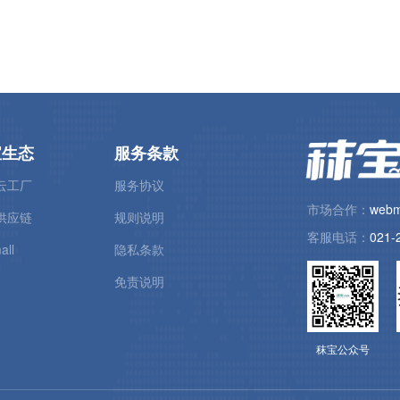
宝生态
服务条款
云工厂
服务协议
市场合作：
webm
供应链
规则说明
客服电话：
021-
all
隐私条款
免责说明
秣宝公众号