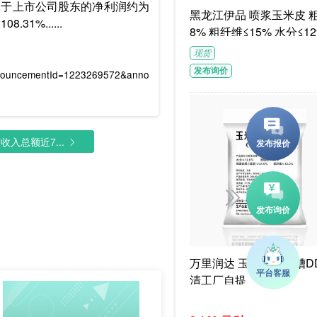
归属于上市公司股东的净利润约为
黑龙江伊品 喷浆玉米皮 粗蛋白≥1
1%......
8% 粗纤维≤15% 水分≤12
G/袋饲料级褐色或浅褐色
现货
体
发布询价
nnouncementId=1223269572&anno
入总额近7...
万里润达 玉米干酒精糟DD
清工厂自提