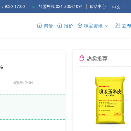
9:30-17:00
加盟热线 021-23561091
帮助中心
中文
询价
报价
秣宝资讯
立
热卖推荐
%
浏览量: 2404