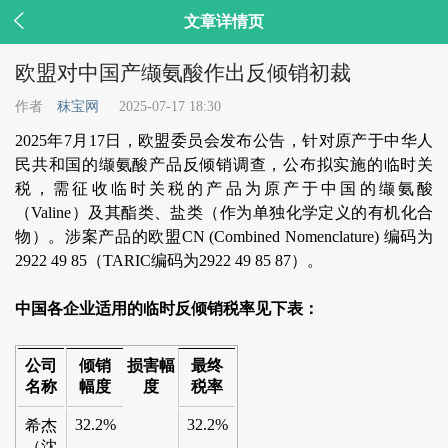

文章详情页
欧盟对中国产缬氨酸作出反倾销初裁
作者
秣宝网
2025-07-17 18:30
2025年7月17日，欧盟委员会发布公告，针对原产于中华人
民共和国的缬氨酸产品反倾销调查，公布拟实施的临时关
税，需征收临时关税的产品为原产于中国的缬氨酸
（Valine）及其酯类、盐类（作为单独化学定义的有机化合
物）。涉案产品的欧盟CN (Combined Nomenclature) 编码为
2922 49 85（TARIC编码为2922 49 85 87）。
中国各企业适用的临时反倾销税率见下表：
损害幅
公司
倾销
最终
度
名称
幅度
税率
32.2%
32.2%
希杰
（沈