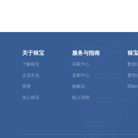
关于秣宝
服务与指南
秣
了解秣宝
买家中心
数智
企业文化
卖家中心
数智
荣誉
旗舰店
Effam
加入秣宝
线上营销