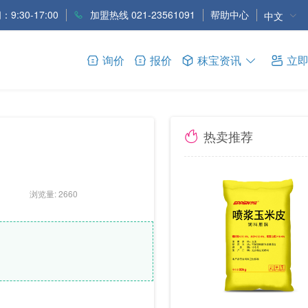
9:30-17:00
加盟热线 021-23561091
帮助中心
中文
询价
报价
秣宝资讯
立
热卖推荐
浏览量: 2660