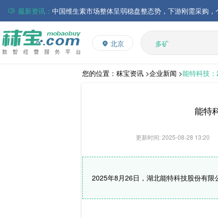
最新资讯：
磷酸氢钙市场行情走弱；小苏打和乳清粉市场价格稳定
多维
帝斯曼-芬美意发布2026年上半年业绩
多矿
北京
巴斯夫集团发布2026年第二季度财务报告
维生素
饲料添加剂
丸红株式会社发布截至2026年6月30日前3个月的合并
住友化学公布2026财年第一季度业绩
L-赖氨酸硫酸盐
您的位置：
秣宝资讯 >
企业新闻 >
能特科技：2
大成食品：2026年半年度毛利3.32亿元，同比上升8.9
ADM发布2026年第二季度财务业绩
能特科
更新时间: 2025-08-28 13:20
2025年8月26日，湖北能特科技股份有限