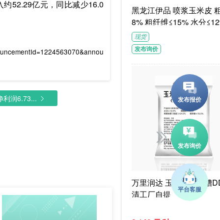
52.29亿元，同比减少16.0
黑龙江伊品 喷浆玉米皮 粗蛋白≥1
8% 粗纤维≤15% 水分≤12
G/袋饲料级褐色或浅褐色
现货
体
发布询价
nouncementId=1224563070&annou
润6.73...
万里润达 玉米干酒精糟DD
清工厂自提