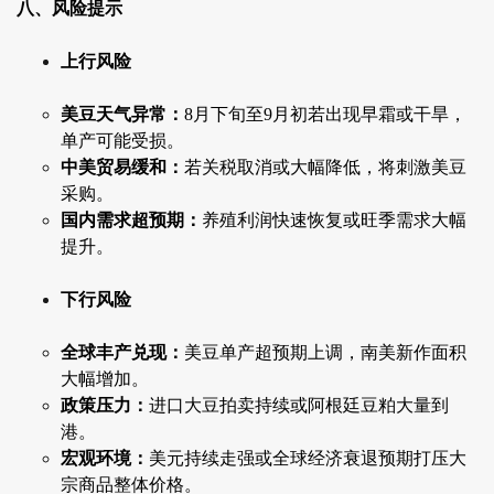
八、风险提示
上行风险
美豆天气异常：
8月下旬至9月初若出现早霜或干旱，
单产可能受损。
中美贸易缓和：
若关税取消或大幅降低，将刺激美豆
采购。
国内需求超预期：
养殖利润快速恢复或旺季需求大幅
提升。
下行风险
全球丰产兑现：
美豆单产超预期上调，南美新作面积
大幅增加。
政策压力：
进口大豆拍卖持续或阿根廷豆粕大量到
港。
宏观环境：
美元持续走强或全球经济衰退预期打压大
宗商品整体价格。