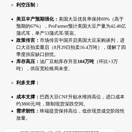
利空压制：
美豆丰产预期强化：
美国大豆优良率保持69%（高于
预期的67%），ProFarmer预计美国大豆产量为42.46亿
蒲式耳，单产53蒲式耳/英亩。
政策传言：
市场传言中国开启美国大豆采购谈判，进
口大豆拍卖重启（8月29日拍卖16.4万吨），缓解了四
季度供应缺口担忧。
库存高压：
油厂豆粕库存升至
104万吨
（环比+3万
吨），供应宽松格局未变。
利多支撑：
成本支撑：
巴西大豆CNF升贴水维持高位，进口成本
约3800元/吨，限制现货深跌空间。
需求韧性：
终端提货保持高位，低价现货成交阶段性
放量。