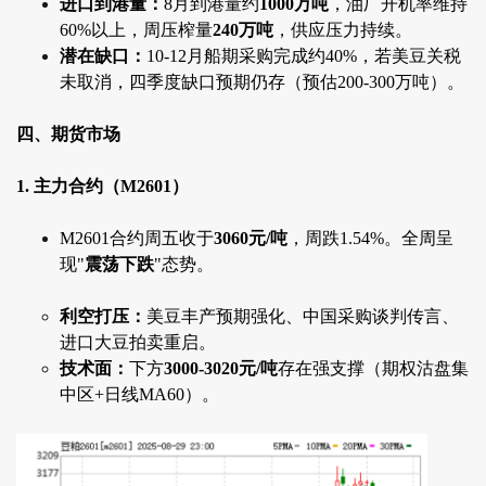
进口到港量：
8月到港量约
1000万吨
，油厂开机率维持
60%以上，周压榨量
240万吨
，供应压力持续。
潜在缺口：
10-12月船期采购完成约40%，若美豆关税
未取消，四季度缺口预期仍存（预估200-300万吨）。
四、期货市场
1. 主力合约（M2601）
M2601合约周五收于
3060元/吨
，周跌1.54%。全周呈
现"
震荡下跌
"态势。
利空打压：
美豆丰产预期强化、中国采购谈判传言、
进口大豆拍卖重启。
技术面：
下方
3000-3020元/吨
存在强支撑（期权沽盘集
中区+日线MA60）。