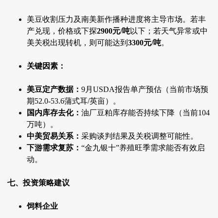
美豆收割压力及南美新作播种进度将主导市场。若丰
产兑现，价格或下探
2900元/吨
以下；若天气异常或中
美关税出现转机，则可能达到
3300元/吨
。
关键因素：
美豆定产数据：
9月USDA报告单产预估（当前市场预
期52.0-53.6蒲式耳/英亩）。
国内库存去化：
油厂豆粕库存能否持续下降（当前104
万吨）。
中美贸易关系：
采购谈判结果及关税调整可能性。
下游需求复苏：
“金九银十”养殖旺季需求能否有效启
动。
七、投资策略建议
饲料企业