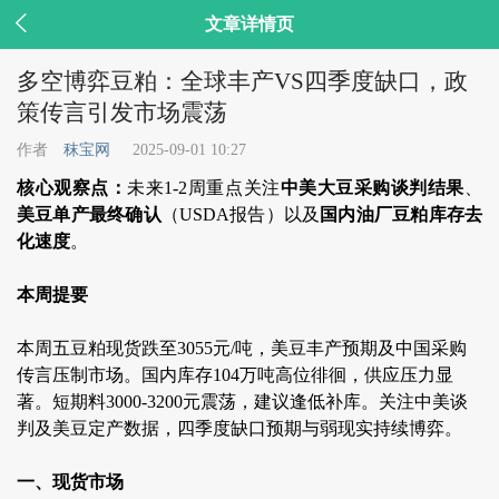

文章详情页
多空博弈豆粕：全球丰产VS四季度缺口，政
策传言引发市场震荡
作者
秣宝网
2025-09-01 10:27
核心观察点：
未来1-2周重点关注
中美大豆采购谈判结果
、
美豆单产最终确认
（USDA报告）以及
国内油厂豆粕库存去
化速度
。
本周提要
本周五豆粕现货跌至3055元/吨，美豆丰产预期及中国采购
传言压制市场。国内库存104万吨高位徘徊，供应压力显
著。短期料3000-3200元震荡，建议逢低补库。关注中美谈
判及美豆定产数据，四季度缺口预期与弱现实持续博弈。
一、现货市场