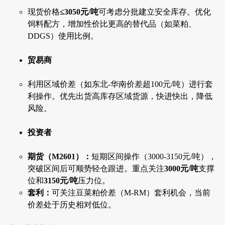
现货价格
≤3050元/吨
可考虑分批建立安全库存。优化
饲料配方，增加性价比更高的替代品（如菜粕、
DDGS）使用比例。
贸易商
利用区域价差（如东北-华南价差超100元/吨）进行套
利操作。优先出货高库存区域货源，快进快出，降低
风险。
投资者
期货（M2601）：
短期区间操作（3000-3150元/吨），
突破区间后可顺势轻仓跟进。重点关注
3000元/吨
支撑
位和
3150元/吨
压力位。
套利：
可关注豆菜粕价差（M-RM）套利机会，当前
价差处于历史相对低位。