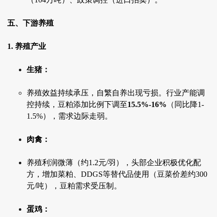
五、下游养殖
1. 养殖产业
生猪：
养殖效益持续承压，自繁自养出现亏损。行业产能调
控持续，豆粕添加比例下调至
15.5%-16%
（同比降1-
1.5%），需求边际走弱。
肉禽：
养殖利润微薄（约1.2元/羽），头部企业积极优化配
方，增加菜粕、DDGS等替代品使用（豆菜价差约300
元/吨），豆粕需求受压制。
蛋鸡：