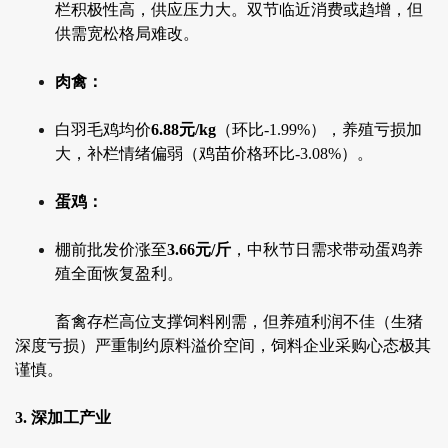
栏积极性高，供应压力大。双节临近消费或趋增，但
供需宽松格局难改。
肉禽：
白羽毛鸡均价
6.88元/kg
（环比-1.99%），养殖亏损加
大，补栏情绪偏弱（鸡苗价格环比-3.08%）。
蛋鸡：
棚前批发价涨至
3.66元/斤
，中秋节日需求带动蛋鸡养
殖全面恢复盈利。
畜禽存栏高位支撑饲料刚需，但养殖利润不佳（生猪
深度亏损）严重制约原料溢价空间，饲料企业采购心态极其
谨慎。
3. 深加工产业