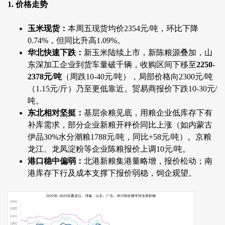
1. 价格走势
玉米现货：
本周五现货均价2354元/吨，环比下降
0.74%，但同比升高1.09%。
华北快速下跌：
新玉米陆续上市，新陈粮源叠加，山
东深加工企业到货车量破千辆，收购区间下移至
2250-
2378元/吨
（周跌10-40元/吨），局部价格向2300元/吨
（1.15元/斤）乃至更低靠近。贸易商报价下跌10-30元/
吨。
东北相对坚挺：
基层余粮见底，用粮企业低库存下有
补库需求，部分企业新粮开秤价同比上涨（如内蒙古
伊品30%水分潮粮1788元/吨，同比+58元/吨）。京粮
龙江、龙凤淀粉等企业陈粮报价上调10元/吨。
港口稳中偏弱：
北港新粮集港量略增，报价松动；南
港库存下行及成本支撑下报价弱稳，饲企观望。