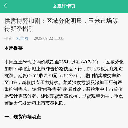

文章详情页
供需博弈加剧：区域分化明显，玉米市场等
待新季指引
作者
秣宝网
2025-09-22 11:00
本周提要
本周五玉米现货均价续跌至2354元/吨（-0.74%），区域分化
加剧：华北新粮上市冲击价格快速下行，东北陈粮见底相对
抗跌。期货C2511收2170元（-1.13%）。进口拍卖成交率降
至11%，新粮供应压力持续。养殖深度亏损及深加工压价严
重抑制需求。短期“供强需弱”格局难改，新粮集中上市前价
格预计震荡偏弱。建议现货逢高减持，期货观望为主，重点
警惕天气及新粮上市节奏风险。
一、现货市场动态