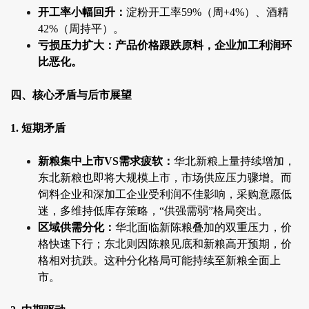
开工率小幅回升：
淀粉开工率59%（周+4%）、酒精
42%（周持平）。
亏损压力扩大：产品价格跟跌原料，企业加工利润环
比恶化。
四、核心矛盾与后市展望
1. 短期矛盾
新粮集中上市VS需求疲软：
华北新粮上量持续增加，
东北新粮也即将大规模上市，市场供应压力骤增。而
饲料企业和深加工企业受利润不佳影响，采购意愿低
迷，多维持低库存策略，“供强需弱”格局突出。
区域供需分化：
华北面临新陈粮叠加的双重压力，价
格快速下行；东北则因陈粮见底和新粮高开预期，价
格相对抗跌。这种分化格局可能持续至新粮全面上
市。