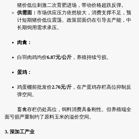
猪价低位刺激二次育肥进场，带动价格超跌反弹。
供需面：
市场供应压力依然较大，消费支撑不足，预
计短期猪价低位震荡。政策层面仍在引导去产能，中
长期饲用需求承压。
肉禽：
白羽肉鸡均价
6.87元/公斤
，养殖持续亏损。
蛋鸡：
鸡蛋棚前批发价
2.76元/斤
，在产蛋鸡存栏高位抑制反
弹空间。
畜禽存栏仍处高位，饲料消费具备刚性。但养殖端全
面亏损严重制约了原料玉米的溢价空间。
3. 深加工产业