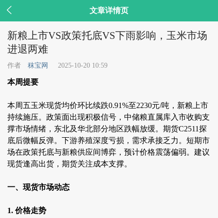

文章详情页
新粮上市VS政策托底VS下雨影响，玉米市场
进退两难
作者
秣宝网
2025-10-20 10:59
本周提要
本周五玉米现货均价环比续跌0.91%至2230元/吨，新粮上市
持续施压。政策面出现积极信号，中储粮直属库入市收购支
撑市场情绪，东北及华北部分地区跌幅放缓。期货C2511探
底后微幅反弹。下游养殖深度亏损，需求承接乏力。短期市
场在政策托底与新粮供应间博弈，预计价格震荡偏弱。建议
现货逢高出货，期货关注成本支撑。
一、现货市场动态
1. 价格走势