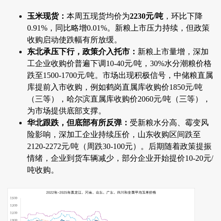
玉米现货：
本周五现货均价为
2230元/吨
，环比下降
0.91%，同比略增0.01%。新粮上市压力持续，但政策
收购启动使跌幅有所放缓。
东北承压下行，政策介入托市：
新粮上市量增，深加
工企业收购价普遍下调10-40元/吨，30%水分潮粮价格
跌至1500-1700元/吨。市场出现积极信号，中储粮直属
库提前入市收购，例如鹤岗直属库收购价1850元/吨
（三等），哈尔滨直属库收购价2060元/吨（三等），
为市场提供底部支撑。
华北跟跌，但底部有所反弹：
受新粮水分高、霉变风
险影响，深加工企业持续压价，山东收购区间跌至
2120-2272元/吨（周跌30-100元）。后期随着政策提振
情绪，企业到货车辆减少，部分企业开始提价10-20元/
吨收购。