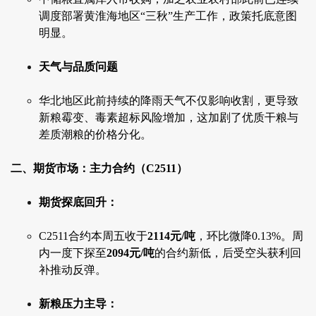
调度部署黄淮海地区“三秋”生产工作，政策托底意图
明显。
天气与品质问题
华北地区此前持续的降雨天气不仅影响收割，更导致
新粮霉变、毒素超标风险增加，这加剧了优质干粮与
差质潮粮的价格分化。
二、期货市场：主力合约（C2511）
期货探底回升：
C2511合约本周五收于
2114元/吨
，环比微降0.13%。周
内一度下探至
2094元/吨
的合约新低，后受空头获利回
补推动反弹。
新粮压力主导：