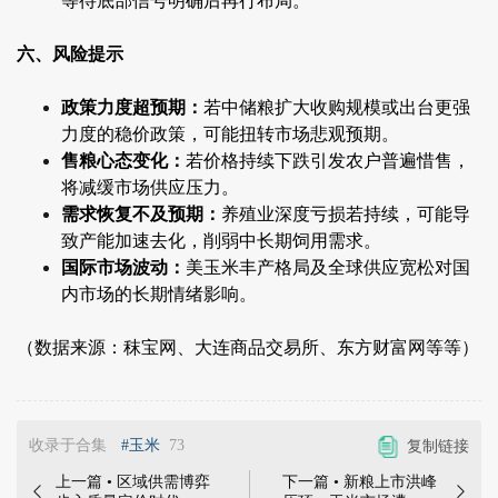
等待底部信号明确后再行布局。
六、风险提示
政策力度超预期：
若中储粮扩大收购规模或出台更强
力度的稳价政策，可能扭转市场悲观预期。
售粮心态变化：
若价格持续下跌引发农户普遍惜售，
将减缓市场供应压力。
需求恢复不及预期：
养殖业深度亏损若持续，可能导
致产能加速去化，削弱中长期饲用需求。
国际市场波动：
美玉米丰产格局及全球供应宽松对国
内市场的长期情绪影响。
（数据来源：秣宝网、大连商品交易所、东方财富网等等）
收录于合集
#玉米
73
复制链接
上一篇 • 区域供需博弈
下一篇 • 新粮上市洪峰

