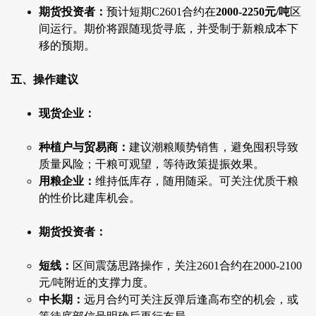
期货投资者：
预计短期C2601合约在
2000-2250元/吨
区
间运行。期价将跟随现货寻底，并受制于新粮成本下
移的预期。
五、操作建议
现货企业：
种植户与贸易商：
建议潮粮顺势销售，避免囤积导致
质量风险；干粮可观望，等待政策提振效果。
用粮企业：
维持低库存，随用随采。可关注优质干粮
的性价比建库机会。
期货投资者：
短线：
区间震荡思路操作，关注2601合约在2000-2100
元/吨附近的支撑力度。
中长期：
远月合约可关注反弹后逢高布空的机会，或