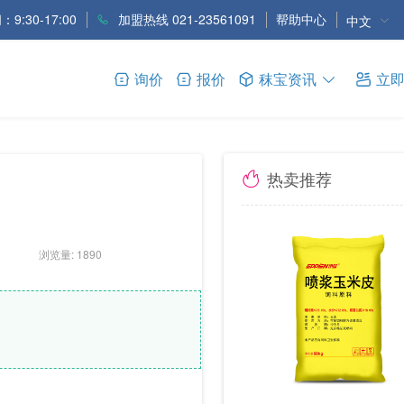
9:30-17:00
加盟热线 021-23561091
帮助中心
中文
询价
报价
秣宝资讯
立
热卖推荐
浏览量: 1890