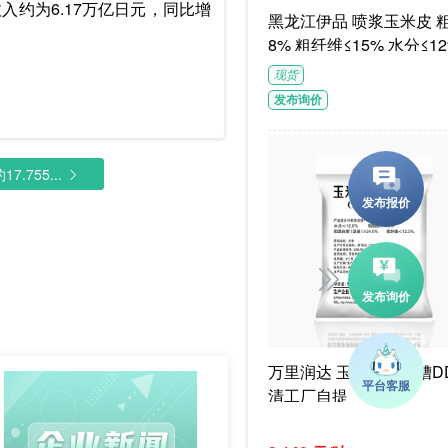
收入约为6.17万亿日元，同比增
黑龙江伊品 喷浆玉米皮 粗蛋白≥1
8% 粗纤维≤15% 水分≤12
G/袋饲料级褐色或浅褐色
现货
体
发布询价
.755...
万里润达 玉米干酒精糟DD
清工厂自提