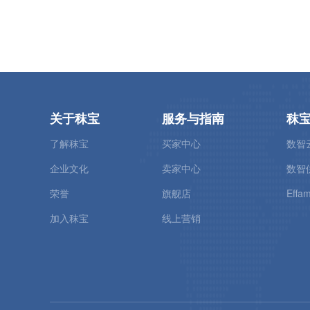
关于秣宝
服务与指南
秣
了解秣宝
买家中心
数智
企业文化
卖家中心
数智
荣誉
旗舰店
Effam
加入秣宝
线上营销