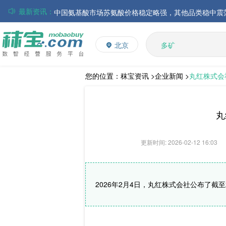
最新资讯：
磷酸氢钙市场行情走弱；小苏打和乳清粉市场价格稳定
多维
帝斯曼-芬美意发布2026年上半年业绩
多矿
北京
巴斯夫集团发布2026年第二季度财务报告
维生素
饲料添加剂
丸红株式会社发布截至2026年6月30日前3个月的合并
住友化学公布2026财年第一季度业绩
L-赖氨酸硫酸盐
您的位置：
秣宝资讯 >
企业新闻 >
丸红株式会社
大成食品：2026年半年度毛利3.32亿元，同比上升8.9
ADM发布2026年第二季度财务业绩
丸
更新时间: 2026-02-12 16:03
2026年2月4日，丸红株式会社公布了截至