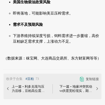
美国生物柴油政策风险
即将落地，可能影响美豆压榨需求。
需求不及预期风险
下游养殖持续深度亏损，饲料需求进一步萎缩，高价
豆粕缺乏需求支撑，上涨动力不足。
（数据来源：秣宝网、大连商品交易所、东方财富网等等）
收录于合集
#豆粕
73
复制链接
上一篇 • 利多兑现与压
下一篇 • 地缘冲突扰动


力后移，豆粕高位震荡
vs供需宽松现实，期强
等待指引 | 本周豆粕市
现弱格局延续之下市场
场高位震荡加剧，本周
震荡加剧 | 本周豆粕市
五现货均价3375元/
场在地缘冲突与成本支