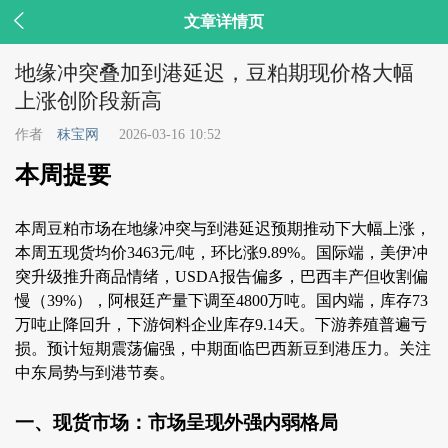

文章详情页
地缘冲突叠加到港延迟，豆粕期现价格大幅
上涨创阶段新高
作者
秣宝网
2026-03-16 10:52
本周提要
本周豆粕市场在地缘冲突与到港延迟预期推动下大幅上涨，
本周五现货均价3463元/吨，环比涨9.89%。国际端，美伊冲
突升级推升商品情绪，USDA报告偏多，巴西丰产但收割偏
慢（39%），阿根廷产量下调至4800万吨。国内端，库存73
万吨止降回升，下游饲料企业库存9.14天。下游养殖普遍亏
损。预计短期震荡偏强，中期面临巴西新豆到港压力。关注
中东局势与到港节奏。
一、现货市场：市场呈现外强内弱格局