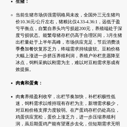
生猪：
当前生猪市场供强需弱格局未改，全国外三元生猪均
价10.36元/公斤左右，猪粮比仅4.33-4.36:1，远低于盈
亏平衡点，自繁自养头均亏损超200元，养殖端处于深
度亏损状态。能繁母猪存栏仍高于合理区间，3月生猪
出栏量处于上半年高峰，市场供应充足，节后消费淡
季叠加餐饮复苏乏力，终端需求持续疲软。豆粕价格
大幅上涨进一步挤压养殖利润，养殖户补栏意愿降至
冰点，饲料采购以刚需为主，难以对豆粕需求形成有
效提振。
肉禽和蛋禽：
肉禽养殖盈利收窄，出栏节奏加快，补栏积极性低
迷，饲料需求以维持现有存栏为主，新增需求极少，
对豆粕价格支撑力度较弱。在产蛋鸡存栏仍处高位，
鸡蛋供应宽松，蛋价上涨乏力，进一步压缩养殖利
润，虽后期蛋鸡产能有望逐步去化，但短期需求无明