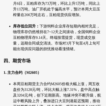
月6日，豆粕库存为73万吨，环比上升5万吨，同比上
升13万吨。油厂开机处于偏高水平，预计本周大豆压
榨量在200万吨左右，豆粕现货供应增加。
库存低位回升：
下游饲料企业库存短期内相对充足，
物理库存仍然维持在7~12天之间滚动，全国饲料企业
豆粕物理库存9.14天。终端按需提货，现货成交放
量，远期合同成交清淡。市场对3月下旬至4月上旬可
能出现供应问题的担忧推动看涨情绪。
四、期货市场
1. 主力合约（M2605）
本周豆粕期货主力合约M2605价格大幅上涨，周五收
盘价为3128元/吨，环比大幅上涨7.31%，盘中高点触
及3204元/吨，创下近期新高。地缘冲突不断升级，航
运中断风险上升，叠加进口大豆到港延迟预期，推动