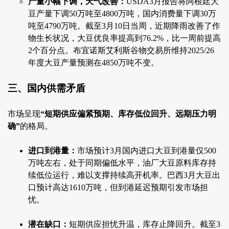
产量小幅下调，天气改善：
USDA3月报告将阿根廷大
豆产量下调50万吨至4800万吨，国内消费量下调30万
吨至4790万吨。截至3月10日当周，近期降雨改善了作
物生长状况，大豆优良率提高到76.2%，比一周前提高
2个百分点。布宜诺斯艾利斯谷物交易所维持2025/26
年度大豆产量预测在4850万吨不变。
三、国内供需矛盾
市场呈现
“短期供应偏紧预期、库存低位回升、远期压力明
确”
的格局。
进口到港量：
市场预计3月国内进口大豆到港量仅500
万吨左右，处于同期偏低水平，油厂大豆原料库存持
续低位运行，难以支撑持续高开机率。巴西3月大豆出
口预计高达1610万吨，但到港延迟预期引发市场担
忧。
潜在缺口：
短期供应担忧升温，库存止降回升。截至3