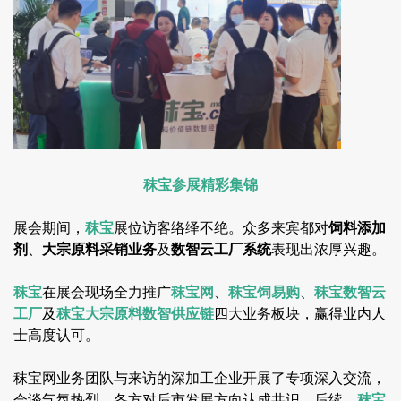
秣宝参展精彩集锦
展会期间，
秣宝
展位访客络绎不绝。众多来宾都对
饲料添加
剂
、
大宗原料采销业务
及
数智云工厂系统
表现出浓厚兴趣。
秣宝
在展会现场全力推广
秣宝网
、
秣宝饲易购
、
秣宝数智云
工厂
及
秣宝大宗原料数智供应链
四大业务板块，赢得业内人
士高度认可。
秣宝网业务团队与来访的深加工企业开展了专项深入交流，
会谈气氛热烈，各方对后市发展方向达成共识。后续，
秣宝