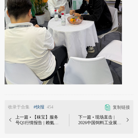
收录于合集
#快报
454
复制链接
上一篇 • 【秣宝】服务
下一篇 • 现场直击 |


号Q1行情报告 | 赖氨
2026中国饲料工业展览
酸、维生素、磷酸氢
会—秣宝展位火爆，访
钙、玉米……季度行情
客络绎不绝！ | 2026年