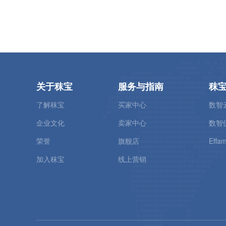
关于秣宝
服务与指南
秣
了解秣宝
买家中心
数智
企业文化
卖家中心
数智
荣誉
旗舰店
Effam
加入秣宝
线上营销