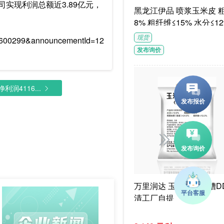
司实现利润总额近3.89亿元，
黑龙江伊品 喷浆玉米皮 粗蛋白≥1
8% 粗纤维≤15% 水分≤12
G/袋饲料级褐色或浅褐色
现货
e=600299&announcementId=12
体
发布询价
润4116...
万里润达 玉米干酒精糟DD
清工厂自提