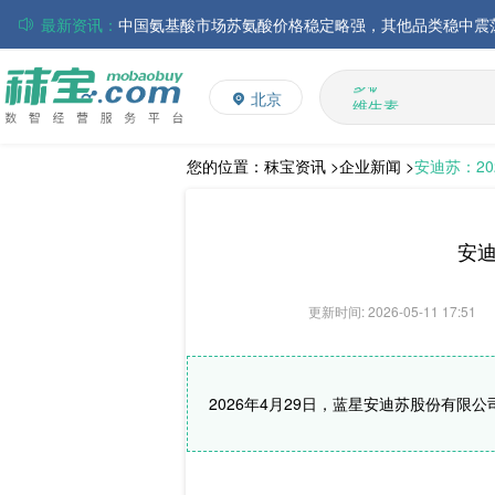
最新资讯：
磷酸氢钙市场行情走弱；小苏打和乳清粉市场价格稳定
多维
多矿
帝斯曼-芬美意发布2026年上半年业绩
北京
维生素
巴斯夫集团发布2026年第二季度财务报告
饲料添加剂
丸红株式会社发布截至2026年6月30日前3个月的合并
住友化学公布2026财年第一季度业绩
L-赖氨酸硫酸盐
您的位置：
秣宝资讯 >
企业新闻 >
安迪苏：20
大成食品：2026年半年度毛利3.32亿元，同比上升8.9
ADM发布2026年第二季度财务业绩
安迪
更新时间: 2026-05-11 17:51
2026年4月29日，蓝星安迪苏股份有限公