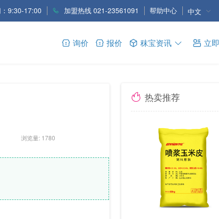
9:30-17:00
加盟热线 021-23561091
帮助中心
中文
询价
报价
秣宝资讯
立
热卖推荐
浏览量: 1780