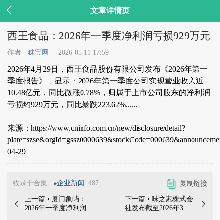

文章详情页
西王食品：2026年一季度净利润亏损929万元
作者
秣宝网
2026-05-11 17:59
2026年4月29日，西王食品股份有限公司发布《2026年第一
季度报告》，显示：2026年第一季度公司实现营业收入近
10.48亿元，同比微涨0.78%，归属于上市公司股东的净利润
亏损约929万元，同比暴跌223.62%......
来源：https://www.cninfo.com.cn/new/disclosure/detail?
plate=szse&orgId=gssz0000639&stockCode=000639&announcem
04-29
收录于合集
#企业新闻
487
复制链接
上一篇 • 厦门象屿：
下一篇 • 味之素株式会


2026年一季度净利润
社发布截至2026年3月
5.2亿元，同比增加
31日的财务年业绩公告