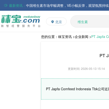
最新资讯：
中国维生素市场窄幅调整，VE小幅反弹，观望氛围持续
磷酸氢钙市场弱势盘整，小苏打价格维持稳定，乳清粉
多维
多矿
累库压力与天气改善共振，豆粕期现价格承压回调
北京
维生素
贸易商集中出货叠加替代施压，玉米市场弱势探底运行
饲料添加剂
L-赖氨酸硫酸盐
您的位置：
秣宝资讯 >
企业新闻 >
PT Japfa
磷酸氢钙市场行情弱势运行；小苏打、乳清粉市场价格
PT 
更新时间: 2026-05-13 15:14
PT Japfa Comfeed Indonesia Tb