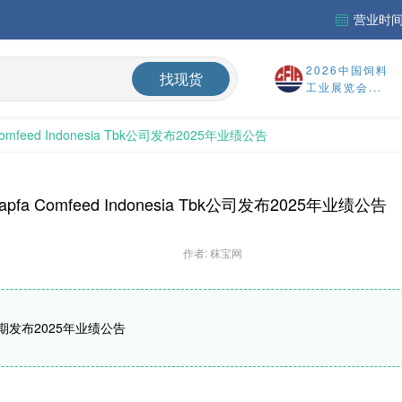
营业时间：
市场淡稳运行
2026中国饲料
找现货
工业展览会...
「周秣杂谈353」炎热遮不住淡季中的市场严寒——蛋氨酸、维生素A和赖氨酸价格持续走弱陷困局
中国维生素市场窄幅整理，VE止跌反弹，VA、VD3承压；欧洲市场阴跌
 Comfeed Indonesia Tbk公司发布2025年业绩公告
稳定运行
中国氨基酸市场蛋氨酸价格小幅回落，其他品类稳中震荡，下游采买需求持续偏弱；欧洲采购情绪更加谨慎
Japfa Comfeed Indonesia Tbk公司发布2025年业绩公告
作者: 秣宝网
k公司近期发布2025年业绩公告