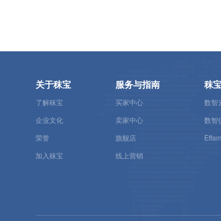
关于秣宝
服务与指南
秣
了解秣宝
买家中心
数智
企业文化
卖家中心
数智
荣誉
旗舰店
Effam
加入秣宝
线上营销