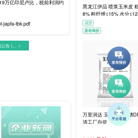
约13.19万亿印尼卢比，税前利润约
黑龙江伊品 喷浆玉米皮 粗蛋白≥1
8% 粗纤维≤15% 水分≤12
G/袋饲料级褐色或浅褐色
-japfa-tbk.pdf
现货
体
发布询价
告 |...
万里润达 玉米干酒精糟DD
清工厂自提