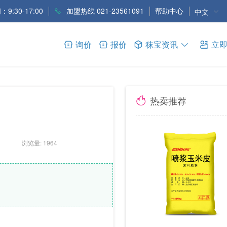
9:30-17:00
加盟热线 021-23561091
帮助中心
中文
询价
报价
秣宝资讯
立
热卖推荐
浏览量: 1964