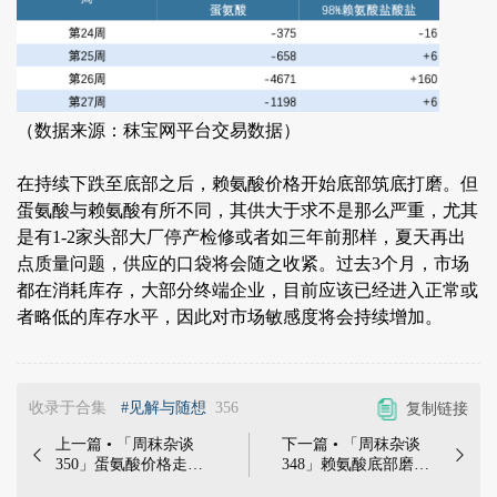
（数据来源：秣宝网平台交易数据）
在持续下跌至底部之后，赖氨酸价格开始底部筑底打磨。但
蛋氨酸与赖氨酸有所不同，其供大于求不是那么严重，尤其
是有1-2家头部大厂停产检修或者如三年前那样，夏天再出
点质量问题，供应的口袋将会随之收紧。过去3个月，市场
都在消耗库存，大部分终端企业，目前应该已经进入正常或
者略低的库存水平，因此对市场敏感度将会持续增加。
收录于合集
#见解与随想
356
复制链接
上一篇 • 「周秣杂谈
下一篇 • 「周秣杂谈


350」蛋氨酸价格走
348」赖氨酸底部磨练
稳，苏氨酸和赖氨酸夏
蛋氨酸高位下降后仍会