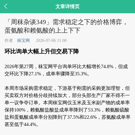

文章详情页
「周秣杂谈349」需求稳定之下的价格博弈，
蛋氨酸和赖氨酸的上上下下
作者
秣宝网
2026-07-06 11:00
环比询单大幅上升但交易下降
2026年第27周，秣宝网平台询单环比大幅增长74.8%，但成
交环比下降27.1%，成单率骤降至35.3%。
本周市场采购需求稳定，下游基于刚需的采购更加理智，但
买卖双方对价格分歧持续加大，部分头部生产厂家不得不一
单一议争夺订单。本周秣宝网仅玉米及玉米副产物的成单率
保持100%，赖氨酸盐酸盐成单率降到了53.3%，赖氨酸硫酸
盐和蛋氨酸成单率分别降到了37.5%和22.6%，苏氨酸成单率
甚至低于44.4%。