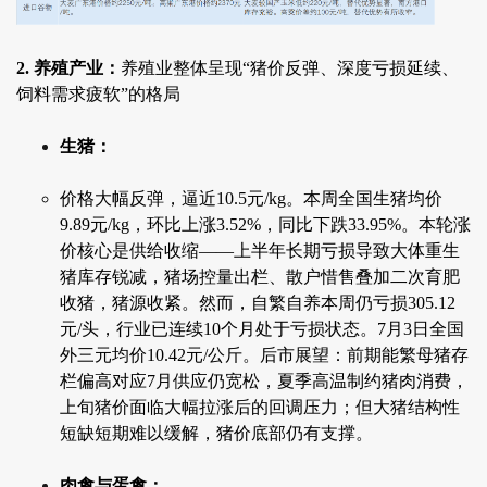
2. 养殖产业：
养殖业整体呈现“猪价反弹、深度亏损延续、
饲料需求疲软”的格局
生猪：
价格大幅反弹，逼近10.5元/kg。本周全国生猪均价
9.89元/kg，环比上涨3.52%，同比下跌33.95%。本轮涨
价核心是供给收缩——上半年长期亏损导致大体重生
猪库存锐减，猪场控量出栏、散户惜售叠加二次育肥
收猪，猪源收紧。然而，自繁自养本周仍亏损305.12
元/头，行业已连续10个月处于亏损状态。7月3日全国
外三元均价10.42元/公斤。后市展望：前期能繁母猪存
栏偏高对应7月供应仍宽松，夏季高温制约猪肉消费，
上旬猪价面临大幅拉涨后的回调压力；但大猪结构性
短缺短期难以缓解，猪价底部仍有支撑。
肉禽与蛋禽：