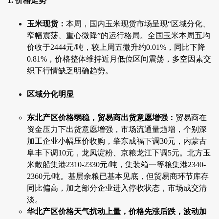
1. 价格走势
玉米现货：
本周，国内玉米现货市场呈现“区域分化、
窄幅震荡、重心微降”的运行格局。全国玉米本周五均
价收于2444元/吨，较上周五微升约0.01%，同比下降
0.81%，价格整体维持近月低位区间震荡，多空因素交
织下行情缺乏明确趋势。
区域分化明显
东北产区价格弱稳，贸易商出货意愿增强：
贸易商在
资金压力下出货意愿增强，市场流通量趋增，个别深
加工企业小幅压价收购，肇东成福下调30元，内蒙古
阜丰下调10元，龙凤淀粉、京粮龙江下调5元。北方玉
米散船集港2310-2330元/吨，集装箱一等粮集港2340-
2360元/吨。基层余粮已基本见底，但贸易商环节库存
同比偏高，加之部分企业进入停收状态，市场成交清
淡。
华北产区价格天气扰动上量，价格先涨后跌，波动加