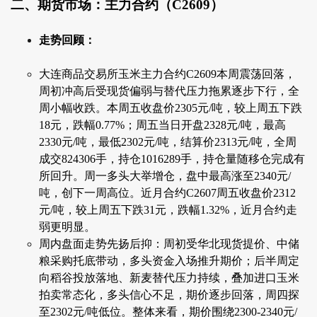
二、期货市场：主力合约（C2609）
走势回顾：
大连商品交易所玉米主力合约C2609本周震荡回落，
周初冲高后受现货偏弱与替代压力拖累逐步下行，全
周小幅收跌。本周五收盘价2305元/吨，较上周五下跌
18元，跌幅0.77%；周五当日开盘2328元/吨，最高
2330元/吨，最低2302元/吨，结算价2313元/吨，全周
成交824306手，持仓1016289手，持仓量随移仓完成有
所回升。周一多头大举增仓，盘中最高涨至2340元/
吨，创下一周高位。近月合约C2607周五收盘价2312
元/吨，较上周五下跌31元，跌幅1.32%，近月合约走
弱更明显。
周内盘面走势先扬后抑：周初受华北现货提价、中储
粮采购托底带动，多头资金入场推升期价；后半周定
向稻谷投放落地、新麦替代压力持续，叠加进口玉米
拍卖常态化，多头信心不足，期价逐步回落，周四探
至2302元/吨低位。整体来看，期价围绕2300-2340元/