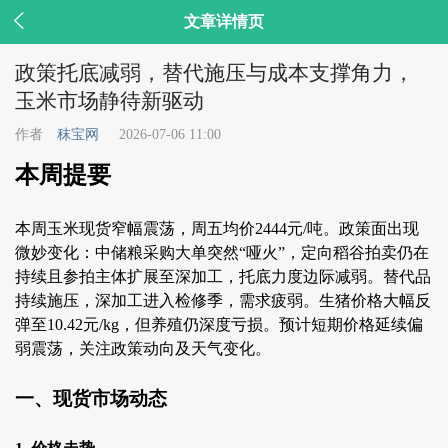

文章详情页
政策托底减弱，替代施压与成本支撑角力，
玉米市场静待新驱动
作者
秣宝网
2026-07-06 11:00
本周提要
本周玉米现货窄幅震荡，周五均价2444元/吨。政策面出现
微妙变化：中储粮采购大单突然“哑火”，定向稻谷拍卖仍在
持续且参拍主体扩展至深加工，托底力度边际减弱。替代品
持续施压，深加工进入检修季，需求疲弱。生猪价格大幅反
弹至10.42元/kg，但养殖仍深度亏损。预计短期价格延续偏
弱震荡，关注政策动向及天气变化。
一、现货市场动态