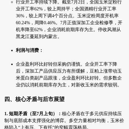
行业开工率持续下降。截至7月2日，全国玉米淀粉行
业开工率62%，较上周持平；全国酒精行业开工率
36%，较上周下调4个百分点。玉米淀粉周度开机率
60.24%，周降0.46%。7月正值深加工企业检修季，开
机率降至62%，企业消耗前期库存为主。停收风潮从
黑龙江蔓延到内蒙古。
利润与消费：
企业盈利环比好转但采购仍谨慎。企业开工率下降
后，深加工产品供应压力有所缓解，豆粕上涨带动玉
米蛋白类副产品跟涨，企业盈利环比好转。但多数企
业仍以消耗前期库存为主，对新收玉米的需求较弱。
四、核心矛盾与后市展望
1. 短期矛盾（至7月上旬）：
核心矛盾在于多元供应持续压
制与底部成本支撑强化的博弈。多空力量相对均衡，玉米价
格陷入“上有压、下有托”的窄幅震荡格局。