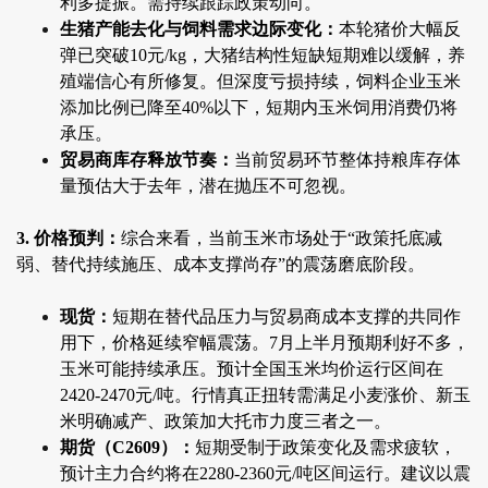
利多提振。需持续跟踪政策动向。
生猪产能去化与饲料需求边际变化：
本轮猪价大幅反
弹已突破10元/kg，大猪结构性短缺短期难以缓解，养
殖端信心有所修复。但深度亏损持续，饲料企业玉米
添加比例已降至40%以下，短期内玉米饲用消费仍将
承压。
贸易商库存释放节奏：
当前贸易环节整体持粮库存体
量预估大于去年，潜在抛压不可忽视。
3. 价格预判：
综合来看，当前玉米市场处于“政策托底减
弱、替代持续施压、成本支撑尚存”的震荡磨底阶段。
现货：
短期在替代品压力与贸易商成本支撑的共同作
用下，价格延续窄幅震荡。7月上半月预期利好不多，
玉米可能持续承压。预计全国玉米均价运行区间在
2420-2470元/吨。行情真正扭转需满足小麦涨价、新玉
米明确减产、政策加大托市力度三者之一。
期货（C2609）：
短期受制于政策变化及需求疲软，
预计主力合约将在2280-2360元/吨区间运行。建议以震