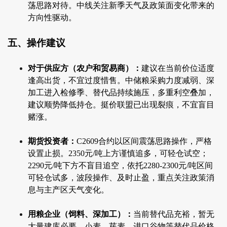
荡思路对待。中线关注新季天气及政策面变化带来的
方向性驱动。
五、操作建议
对于供应方（农户和贸易商）：
建议在当前价位适度
逢高出货，不宜过度惜售。中储粮采购力度减弱、深
加工进入检修季、替代品持续施压，多重利空叠加，
建议顺势降低持仓。挺价联盟已出现裂痕，不宜盲目
赌涨。
期货投资者：
C2609合约以区间震荡思路操作，严格
设置止损。2350元/吨上方谨慎追多，可轻仓试空；
2290元/吨下方不盲目追空，依托2280-2300元/吨区间
可轻仓试多，波段操作、及时止盈，重点关注政策消
息与主产区天气变化。
用粮企业（饲料、深加工）：
当前替代品充裕，暂无
大量建库必要。小麦、芽麦、进口谷物等替代品价格