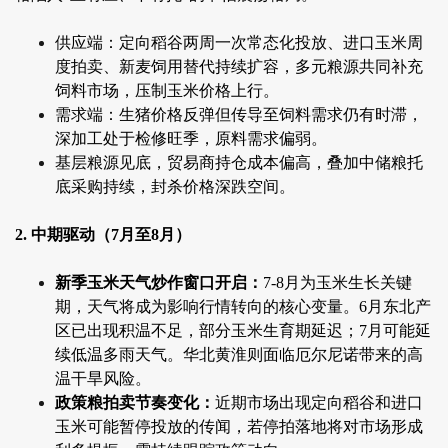
供应端：定向稻谷两周一次常态化投放、进口玉米周
度拍卖、新麦饲用替代持续扩容，多元粮源共同补充
饲料市场，压制玉米价格上行。
需求端：生猪价格反弹但传导至饲料需求仍有时滞，
深加工处于检修旺季，原料需求偏弱。
基层粮源见底，贸易商持仓成本偏高，叠加中储粮托
底采购持续，封杀价格深跌空间。
2. 中期驱动（7月至8月）
新季玉米天气炒作窗口开启：
7-8月为玉米生长关键
期，天气将成为影响行情转向的核心变量。6月东北产
区已出现积温不足，部分玉米生育期延迟；7月可能延
续低温多雨天气。华北黄淮则面临厄尔尼诺带来的高
温干旱风险。
政策粮拍卖节奏变化：
近期市场出现定向稻谷和进口
玉米可能暂停投放的传闻，若停拍落地将对市场形成