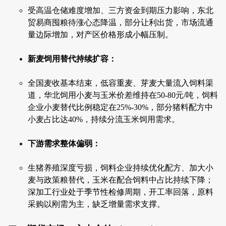
受高温仓储难度增加、三方资金到期压力影响，东北
贸易商囤粮待涨心态降温，部分让利出货，市场流通
量边际增加，对产区价格形成小幅压制。
新麦饲用替代持续扩容：
全国麦收基本结束，低容重麦、芽麦大量流入饲料渠
道，华北饲用小麦与玉米价差维持在50-80元/吨，饲料
企业小麦替代比例稳定在25%-30%，部分猪料配方中
小麦占比达40%，持续分流玉米饲用需求。
下游需求整体偏弱：
生猪养殖深度亏损，饲料企业持续优化配方、加大小
麦与政策粮替代，玉米在配合饲料中占比持续下降；
深加工行业处于季节性检修周期，开工率回落，原料
采购以刚需为主，缺乏增量需求支撑。