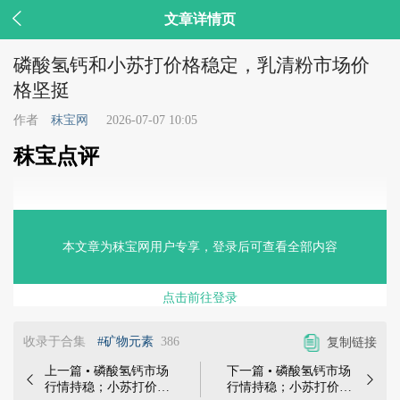

文章详情页
磷酸氢钙和小苏打价格稳定，乳清粉市场价
格坚挺
作者
秣宝网
2026-07-07 10:05
秣宝点评
磷酸氢钙市场行情暂稳，贸易市场价格稳定。
本文章为秣宝网用户专享，登录后可查看全部内容
小苏打上游原料走势趋稳，市场价格维持稳定。
点击前往登录
乳清粉价格高位坚挺，但生猪养殖深度亏损仍压制需求。
收录于合集
#矿物元素
386
复制链接
上期秣宝网发起网络投票：20%的参与者认为小苏打价格会
上涨，47%看跌，33%认为价格会稳定一段时间。
上一篇 • 磷酸氢钙市场
下一篇 • 磷酸氢钙市场


行情持稳；小苏打价格
行情持稳；小苏打价格