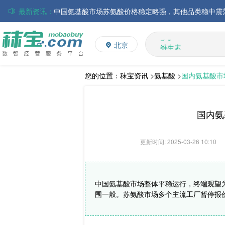
最新资讯：
磷酸氢钙市场行情走弱；小苏打和乳清粉市场价格稳定
多维
多矿
帝斯曼-芬美意发布2026年上半年业绩
北京
维生素
巴斯夫集团发布2026年第二季度财务报告
饲料添加剂
丸红株式会社发布截至2026年6月30日前3个月的合并
住友化学公布2026财年第一季度业绩
L-赖氨酸硫酸盐
您的位置：
秣宝资讯 >
氨基酸 >
国内氨基酸市
大成食品：2026年半年度毛利3.32亿元，同比上升8.9
ADM发布2026年第二季度财务业绩
国内氨
更新时间: 2025-03-26 10:10
中国氨基酸市场整体平稳运行，终端观望为
围一般。苏氨酸市场多个主流工厂暂停报