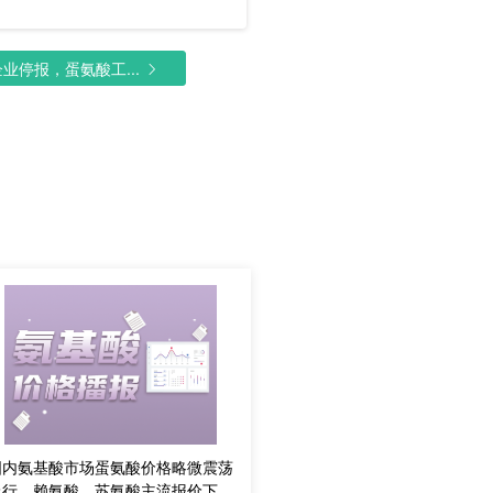
停报，蛋氨酸工...
国内氨基酸市场蛋氨酸价格略微震荡
上行，赖氨酸、苏氨酸主流报价下