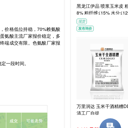
黑龙江伊品 喷浆玉米皮 粗蛋白≥1
8% 粗纤维≤15% 水分≤12
G/袋饲料级褐色或浅褐色
现货
体
，价格低位持稳，70%赖氨酸
发布询价
蛋氨酸主流厂家报价稳定，多
终端成交有限。色氨酸厂家报
稳定一段时间。
万里润达 玉米干酒精糟DD
清工厂自提