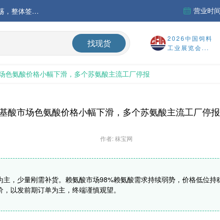
营业时间：
中国氨基酸市场苏氨酸价格稳定略强，其他品类稳中震荡，整体签单清淡；欧洲物流成本进一步上升
运行
2026中国饲料
找现货
工业展览会...
财务报告
场色氨酸价格小幅下滑，多个苏氨酸主流工厂停报
%
基酸市场色氨酸价格小幅下滑，多个苏氨酸主流工厂停报
作者: 秣宝网
主，少量刚需补货。赖氨酸市场98%赖氨酸需求持续弱势，价格低位持稳
价，以发前期订单为主，终端谨慎观望。