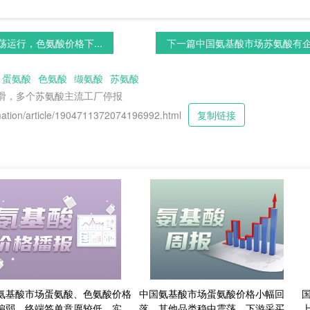
运行，色氨酸价格下...
下一篇
中国氨基酸市场苏氨酸有企业
蛋氨酸
色氨酸
缬氨酸
苏氨酸
下滑，多个苏氨酸主流工厂停报
tion/article/1904711372074196992.html
复制链接
氨基酸市场蛋氨酸、色氨酸价格
中国氨基酸市场蛋氨酸价格小幅回
偏弱，终端签单意愿较低，实单
落，其他品类稳中震荡，下游采买需