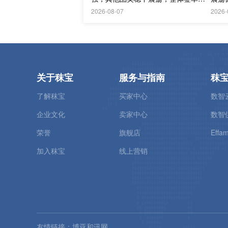
淡；欧洲物流成本进一步上升
议价
2026-08-07
2026-
关于秣宝
服务与指南
秣
了解秣宝
买家中心
数智
企业文化
卖家中心
数智
荣誉
旗舰店
Effam
加入秣宝
线上营销
友情链接：
博亚和讯网