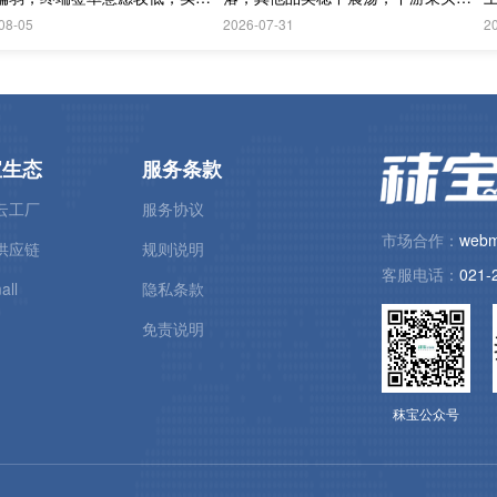
成交
求持续偏弱；欧洲采购情绪更加谨慎
08-05
2026-07-31
2
宝生态
服务条款
云工厂
服务协议
市场合作：
webm
供应链
规则说明
客服电话：
021-
all
隐私条款
免责说明
秣宝公众号