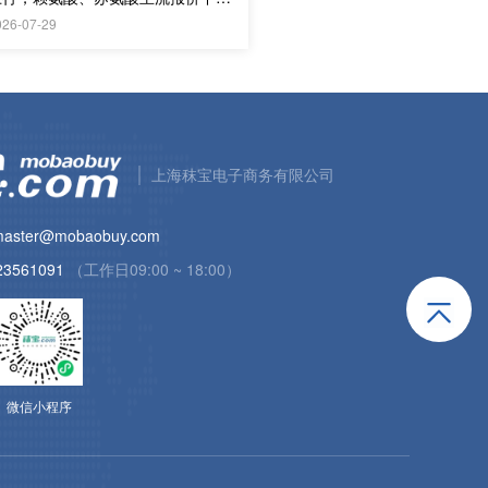
调，实际购销偏淡
026-07-29
上海秣宝电子商务有限公司
aster@mobaobuy.com
23561091
（工作日09:00 ~ 18:00）
微信小程序