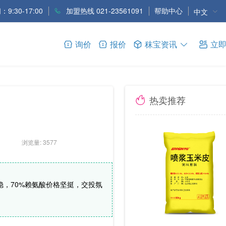
9:30-17:00
加盟热线 021-23561091
帮助中心
中文
询价
报价
秣宝资讯
立
热卖推荐
浏览量: 3577
，70%赖氨酸价格坚挺，交投氛