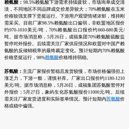
赖氨酸：
98.5%赖氨酸下游需求持续疲软，市场询单成交清
淡，不同地区不同品牌成交价差异较大；70%赖氨酸在玉米
价格较强支撑下坚挺运行。下游用户观望情绪浓郁，维持刚
需采买。目前厂家98.5%赖氨酸出口偏弱，非欧盟地区报价
约970-1010美元/吨，70%赖氨酸出口报价约660-680美元/
吨。据市场消息称，5月26日，成福集团70%赖氨酸硫酸盐
暂停对外报价。后续需关注厂家供应情况和欧盟对中国产赖
氨酸的反倾销税率的最终裁定变化。预计短期内70%赖氨酸
价格坚挺运行，98%
赖氨酸
价格维持弱稳。
苏氨酸：
主流厂家报价暂稳且发货较慢，市场价格偏强但上
涨乏力，下游一般，谨慎补库。厂家出口报价约1180-1210
美元/吨。据市场消息称，5月26日，成福集团苏氨酸暂停对
外报价；5月27日，象屿生化苏氨酸报价11000元/吨。后续
需关注厂家发货进度和实际签单情况。预计短期内
苏氨酸
价
格或稳中偏强。