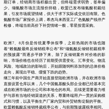
期订单，经销商市场积极出货，但终端需求弱势，签单偏
少。缬氨酸市场主流报价持稳，欧盟已发布缬氨酸初裁结
果，引发市场观望情绪，供大于求下实际成交依旧有限。色
氨酸市场厂家报价上调，希杰马来西亚工厂色氨酸产线停产
检修，终端当前高价下补货情绪一般，零星按需采购。
欧洲7、8月份是传统夏季休假季，之前热闹的市场也随
着“赖氨酸最终反倾销税率公布”和“缬氨酸反倾销初裁税率
的预披露”而逐步平静下来。除了反倾销案件对价格的影
响，市场价格也在经历了前期受供需变化、汇率变化、物流
风险、地域政治的影响后，开始跟随饲料添加剂的总体价格
走向，展现出平稳、缓慢下跌的趋势。
继三年前中国生产商开始直接登陆欧洲市场，并在欧洲市场
直接设置仓库以来，几个中国氨基酸头部企业都已经基本完
成在欧洲市场的分公司和本地仓的布局。后续更需要着力维
护与原有当地经销渠道的关系，尊重终端用户一贯的采购模
式和习惯，以及平衡生产厂家内贸和外贸销售绽裂的平衡。
欧盟赖氨酸反倾销终裁税率公布，与前期预披露税率相同。