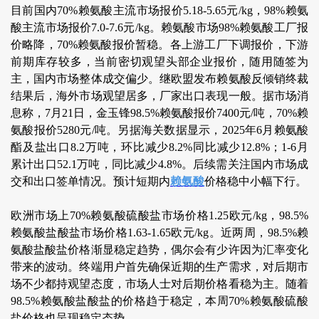
目前国内70%赖氨酸主流市场报价5.18-5.65元/kg，98%赖氨
酸主流市场报价7.0-7.6元/kg。赖氨酸市场98%赖氨酸工厂报
价略降，70%赖氨酸报价暂稳。各上游工厂下调报价，下游
前期库存较多，当前密切观望头部企业报价，随用随签为
主，国内市场整体成交偏少。继欧盟发布赖氨酸反倾销终裁
结果后，海外市场观望居多，厂家出口表现一般。据市场消
息称，7月21日，金玉锋98.5%赖氨酸报价7400元/吨，70%赖
氨酸报价5280元/吨。另据海关数据显示，2025年6月赖氨酸
酯及盐出口8.2万吨，环比减少8.2%同比减少12.8%；1-6月
累计出口52.1万吨，同比减少4.8%。后续需关注国内市场成
交和出口签单情况。预计短期内
赖氨酸
价格稳中小幅下行。
欧洲市场上70%赖氨酸硫酸盐市场价格1.25欧元/kg，98.5%
赖氨酸盐酸盐市场价格1.63-1.65欧元/kg。近两周，98.5%赖
氨酸盐酸盐价格渐显稳定趋势，偶尔会有少许因为汇率变化
带来的波动。终端用户首先确保近期的生产需求，对后期市
场不少都持观望态度，市场人士对后期价格看稳为主。随着
98.5%赖氨酸盐酸盐的价格趋于稳定，本周70%赖氨酸硫酸
盐价格也呈现稳定态势。