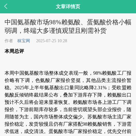

文章详情页
中国氨基酸市场98%赖氨酸、蛋氨酸价格小幅
弱调，终端大多谨慎观望且刚需补货
作者
秣宝网
2025-07-25 10:28
本周总评
本周中国氨基酸市场整体成交表现一般，98%赖氨酸工厂报
价略有下调，色氨酸厂家报价坚挺，其他品类主流报价暂
稳。2025年上半年氨基酸出口量同比略降2.31%；受欧盟赖
氨酸反倾销终裁结果公布，叠加下游库存下降，赖氨酸出口
预计不久后将会迎来显著恢复。赖氨酸市场各上游工厂下调
报价，下游前期库存较多，当前密切观望头部企业报价，随
用随签为主，国内市场整体成交偏少。苏氨酸市场主流厂家
报价稳定，发货较慢且仍有厂家搭配98赖氨酸销售，下游需
求低迷，成交清淡。蛋氨酸市场厂家报价稳定，优先交付前