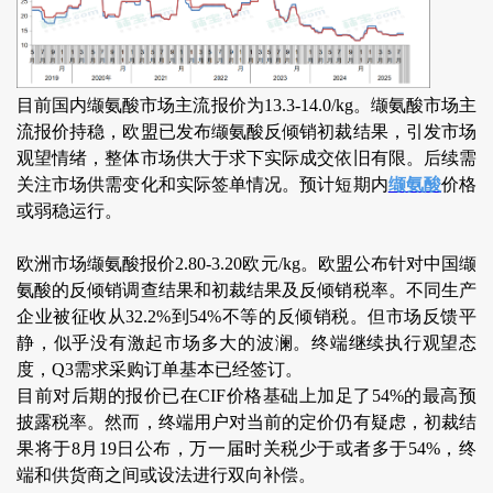
目前国内缬氨酸市场主流报价为13.3-14.0/kg。缬氨酸市场主
流报价持稳，欧盟已发布缬氨酸反倾销初裁结果，引发市场
观望情绪，整体市场供大于求下实际成交依旧有限。后续需
关注市场供需变化和实际签单情况。预计短期内
缬氨酸
价格
或弱稳运行。
欧洲市场缬氨酸报价2.80-3.20欧元/kg。欧盟公布针对中国缬
氨酸的反倾销调查结果和初裁结果及反倾销税率。不同生产
企业被征收从32.2%到54%不等的反倾销税。但市场反馈平
静，似乎没有激起市场多大的波澜。终端继续执行观望态
度，Q3需求采购订单基本已经签订。
目前对后期的报价已在CIF价格基础上加足了54%的最高预
披露税率。然而，终端用户对当前的定价仍有疑虑，初裁结
果将于8月19日公布，万一届时关税少于或者多于54%，终
端和供货商之间或设法进行双向补偿。