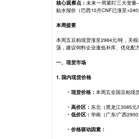
核心观察点：
未来一周紧盯三大变量—
贴水报价（巴西10月CNF已涨至+24
本周提要
本周五豆粕现货涨至2984元/吨，关
荡，建议饲料企业逢低补库、优化配方
一、现货市场
1. 国内现货价格
现货价格：
本周五全国豆粕现货
高价区：
东北（黑龙江3085元
低价区：
华南（广东/广西290
价格驱动因素：