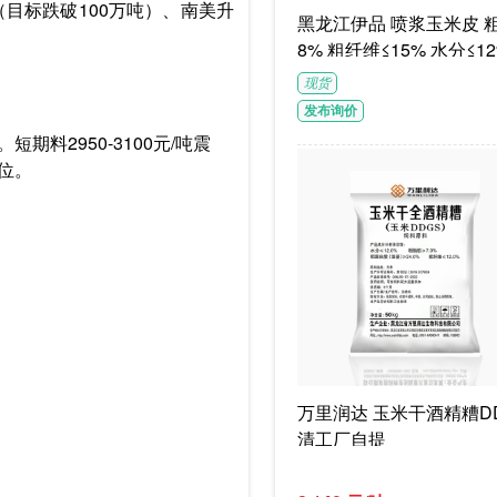
（目标跌破100万吨）、南美升
黑龙江伊品 喷浆玉米皮 粗蛋白≥1
8% 粗纤维≤15% 水分≤12
G/袋饲料级褐色或浅褐色
现货
体
发布询价
料2950-3100元/吨震
位。
万里润达 玉米干酒精糟DD
清工厂自提