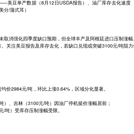
—美豆单产数据（8月12日USDA报告）、油厂库存去化速度
0美分/蒲式耳）
税未取消强化四季度缺口预期，但全球丰产及阿根廷进口压制涨幅。短期
。关注美豆报告及库存去化，若缺口兑现或突破3100元/吨阻力
均价2984元/吨，环比上涨0.64%，区域分化显著。
/吨）、吉林（3100元/吨）因油厂停机挺价涨幅居前；
0元/吨）受库存压制涨幅受限。