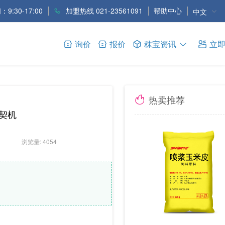
9:30-17:00
加盟热线 021-23561091
帮助中心
中文
询价
报价
秣宝资讯
立
热卖推荐
契机
浏览量: 4054