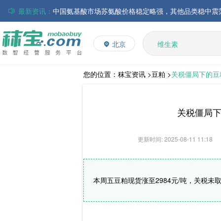
最新资讯：
磷酸氢钙市场行情走弱；小苏打和乳清粉市场价格稳定
多维
多矿
帝斯曼-芬美意发布2026年上半年业绩
北京
维生素
巴斯夫集团发布2026年第二季度财务报告
饲料添加剂
丸红株式会社发布截至2026年6月30日前3个月的合并
住友化学公布2026财年第一季度业绩
L-赖氨酸硫酸盐
您的位置：
秣宝资讯 >
豆粕 >
关税僵局下的豆
大成食品：2026年半年度毛利3.32亿元，同比上升8.9
ADM发布2026年第二季度财务业绩
关税僵局下
更新时间: 2025-08-11 11:18
本周五豆粕现货涨至2984元/吨，关税