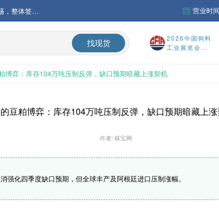
营业时间：
中国氨基酸市场苏氨酸价格稳定略强，其他品类稳中震荡，整体签单清淡；欧洲物流成本进一步上升
运行
2026中国饲料
找现货
工业展览会...
财务报告
粕博弈：库存104万吨压制反弹，缺口预期暗藏上涨契机
%
的豆粕博弈：库存104万吨压制反弹，缺口预期暗藏上涨
作者: 秣宝网
未取消强化四季度缺口预期，但全球丰产及阿根廷进口压制涨幅。