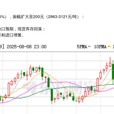
.6%），振幅扩大至200元（2963-3121元/吨）：
缺口预期，现货库存回落；
豆粕进口增量。