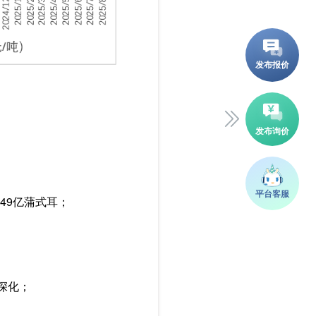
.49亿蒲式耳；
松深化；