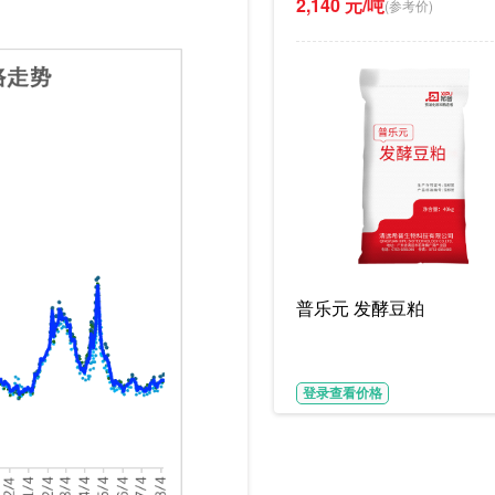
2,140 元/吨
(参考价)
。
普乐元 发酵豆粕
登录查看价格