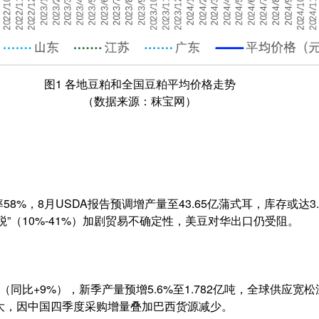
图1 各地豆粕和全国豆粕平均价格走势
（数据来源：秣宝网）
58%，8月USDA报告预调增产量至43.65亿蒲式耳，库存或达3
税”（10%-41%）加剧贸易不确定性，美豆对华出口仍受阻。
万吨（同比+9%），新季产量预增5.6%至1.782亿吨，全球供应宽
扩大，因中国四季度采购增量叠加巴西货源减少。