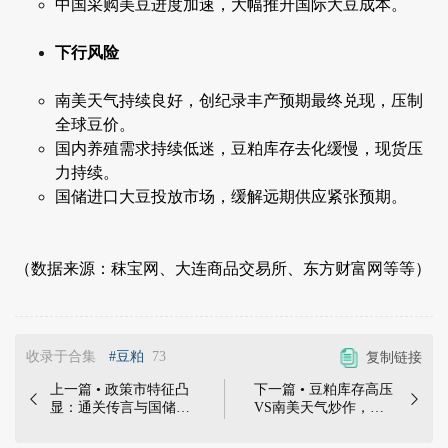
中国采购美豆进度加速，大幅推升国际大豆成本。
下行风险
南美天气持续良好，创纪录丰产预期最终兑现，压制
全球豆价。
国内养殖需求持续低迷，豆粕库存去化缓慢，现货压
力持续。
国储进口大豆投放市场，缓解远期供应紧张预期。
（数据来源：秣宝网、大连商品交易所、东方财富网等等）
收录于合集
#豆粕
73
复制链接
上一篇 • 政策市特征凸
下一篇 • 豆粕库存高压


显：通关传言与国储拍
VS南美天气炒作，
卖共舞，豆粕短期强势
3075元关口多空鏖战 |
能否延续 | 本周五豆粕
本周五豆粕现货3075