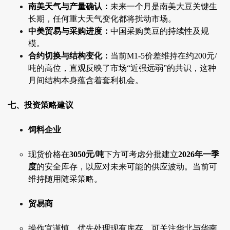
南美天气与产量确认：
未来一个月是南美大豆关键生
长期，任何重大天气变化都将扰动市场。
中美贸易与采购进度：
中国采购美豆的持续性及规
模。
合约切换与结构变化：
当前M1-5价差维持在约200元/
吨的高位，直观反映了市场“近强远弱”的共识，这种
月间结构本身蕴含着套利机会。
七、投资策略建议
饲料企业
现货价格在
3050元/吨
下方可考虑分批建立
2026年一季
度
的安全库存，以应对未来可能的供应波动。当前可
维持随用随采策略。
贸易商
操作宜谨慎，优先处理现有库存。可关注华北与华南