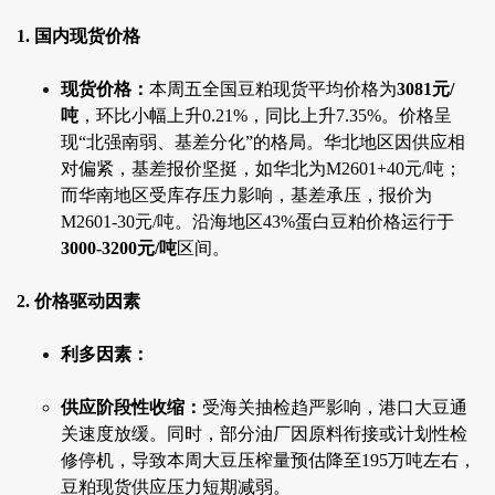
1. 国内现货价格
现货价格：
本周五全国豆粕现货平均价格为
3081元/
吨
，环比小幅上升0.21%，同比上升7.35%。价格呈
现“北强南弱、基差分化”的格局。华北地区因供应相
对偏紧，基差报价坚挺，如华北为M2601+40元/吨；
而华南地区受库存压力影响，基差承压，报价为
M2601-30元/吨。沿海地区43%蛋白豆粕价格运行于
3000-3200元/吨
区间。
2. 价格驱动因素
利多因素：
供应阶段性收缩：
受海关抽检趋严影响，港口大豆通
关速度放缓。同时，部分油厂因原料衔接或计划性检
修停机，导致本周大豆压榨量预估降至195万吨左右，
豆粕现货供应压力短期减弱。