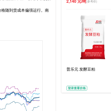
2,140 元/吨
(参考价)
价格随到货成本偏强运行。南
普乐元 发酵豆粕
登录查看价格