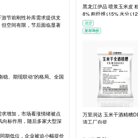
黑龙江伊品 喷浆玉米皮 粗蛋白≥1
8% 粗纤维≤15% 水分≤12
下游节前刚性补库需求提供支
G/袋饲料级褐色或浅褐色
现货
，但空间有限，节后面临显著
体
发布询价
南稳、期现联动”的格局。全国
需求增加，市场看涨情绪被点
万里润达 玉米干酒精糟DD
键风向标作用，随后多家大型深
清工厂自提
史同期低位，企业被迫小幅提价