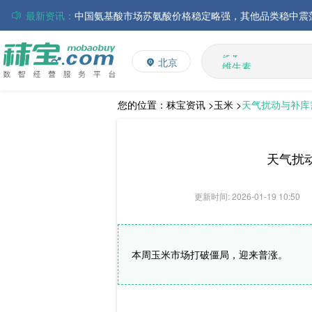
最新资讯：
磷酸氢钙市场行情走弱；小苏打和乳清粉市场价格稳定
多维
多矿
帝斯曼-芬美意发布2026年上半年业绩
北京
维生素
巴斯夫集团发布2026年第二季度财务报告
饲料添加剂
丸红株式会社发布截至2026年6月30日前3个月的合并
住友化学公布2026财年第一季度业绩
L-赖氨酸硫酸盐
您的位置：
秣宝资讯 >
玉米 >
天气扰动与补库
大成食品：2026年半年度毛利3.32亿元，同比上升8.9
ADM发布2026年第二季度财务业绩
天气扰
更新时间: 2026-01-19 10:50
本周玉米市场打破僵局，迎来普涨。