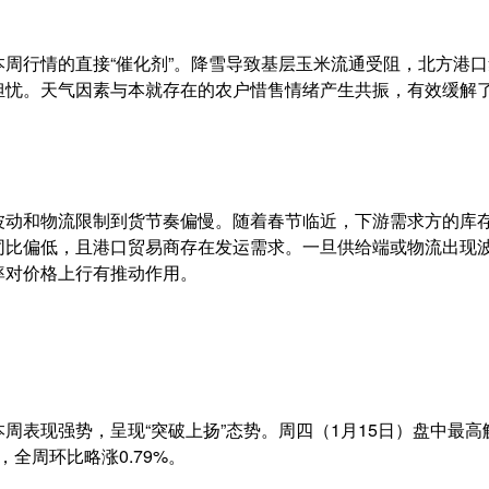
周行情的直接“催化剂”。降雪导致基层玉米流通受阻，北方港
担忧。天气因素与本就存在的农户惜售情绪产生共振，有效缓解
：
波动和物流限制到货节奏偏慢。随着春节临近，下游需求方的库
同比偏低，且港口贸易商存在发运需求。一旦供给端或物流出现
率对价格上行有推动作用。
本周表现强势，呈现“突破上扬”态势。周四（1月15日）盘中最高触
，全周环比略涨0.79%。