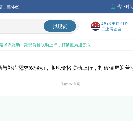
营业时间：
中国氨基酸市场苏氨酸价格稳定略强，其他品类稳中震荡，整体签单清淡；欧洲物流成本进一步上升
运行
2026中国饲料
找现货
工业展览会...
财务报告
需求双驱动，期现价格联动上行，打破僵局迎普涨
%
动与补库需求双驱动，期现价格联动上行，打破僵局迎普
作者: 秣宝网