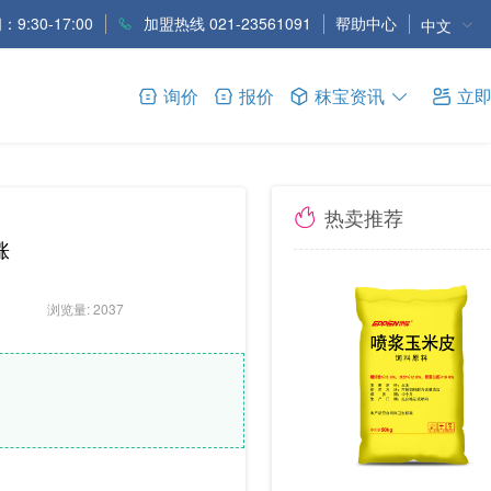
9:30-17:00
加盟热线 021-23561091
帮助中心
中文
询价
报价
秣宝资讯
立
热卖推荐
涨
浏览量: 2037