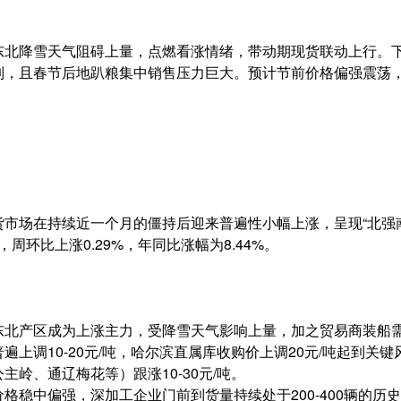
东北降雪天气阻碍上量，点燃看涨情绪，带动期现货联动上行。
制，且春节后地趴粮集中销售压力巨大。预计节前价格偏强震荡
货市场在持续近一个月的僵持后迎来普遍性小幅上涨，呈现“北强
，周环比上涨0.29%，年同比涨幅为8.44%。
东北产区成为上涨主力，受降雪天气影响上量，加之贸易商装船
遍上调10-20元/吨，哈尔滨直属库收购价上调20元/吨起到关
岭、通辽梅花等）跟涨10-30元/吨。
格稳中偏强，深加工企业门前到货量持续处于200-400辆的历