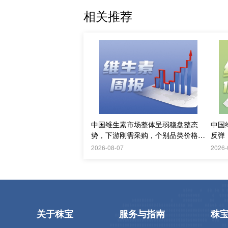
相关推荐
中国维生素市场整体呈弱稳盘整态
中国
势，下游刚需采购，个别品类价格止
反弹
跌；欧洲释放需求
2026-08-07
2026-
关于秣宝
服务与指南
秣