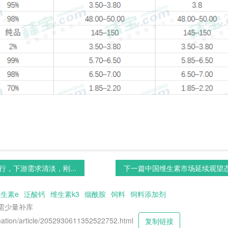
，下游需求清淡，刚...
下一篇
中国维生素市场延续观望态势
生素e
泛酸钙
维生素k3
烟酰胺
饲料
饲料添加剂
需少量补库
tion/article/2052930611352522752.html
复制链接