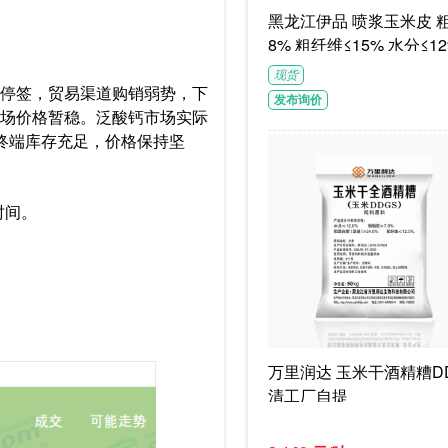
黑龙江伊品 喷浆玉米皮 粗蛋白≥1
8% 粗纤维≤15% 水分≤12
G/袋饲料级褐色或浅褐色
现货
体
报停签，贸易渠道购销弱势，下
发布询价
市场价格暂稳。泛酸钙市场实际
终端库存充足，价格保持坚
时间。
万里润达 玉米干酒精糟DD
清工厂自提