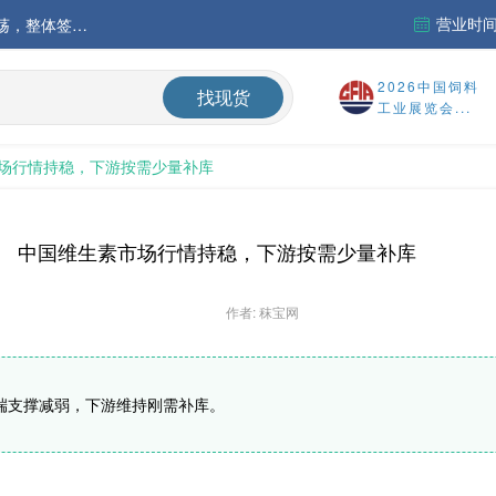
营业时间：
中国氨基酸市场苏氨酸价格稳定略强，其他品类稳中震荡，整体签单清淡；欧洲物流成本进一步上升
运行
2026中国饲料
找现货
工业展览会...
财务报告
场行情持稳，下游按需少量补库
%
中国维生素市场行情持稳，下游按需少量补库
作者: 秣宝网
端支撑减弱，下游维持刚需补库。