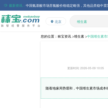
最新资讯：
磷酸氢钙市场行情走弱；小苏打和乳清粉市场价格稳定
多维
多矿
帝斯曼-芬美意发布2026年上半年业绩
北京
维生素
巴斯夫集团发布2026年第二季度财务报告
饲料添加剂
丸红株式会社发布截至2026年6月30日前3个月的合并
住友化学公布2026财年第一季度业绩
L-赖氨酸硫酸盐
您的位置：
秣宝资讯 >
维生素 >
中国维生素市
大成食品：2026年半年度毛利3.32亿元，同比上升8.9
ADM发布2026年第二季度财务业绩
更新时间: 2026-05-09 10:05
随着地缘局势缓和，中国维生素市场成本