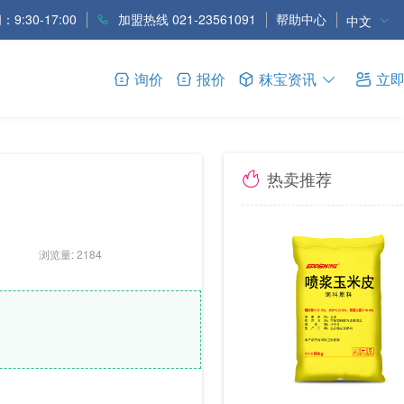
9:30-17:00
加盟热线 021-23561091
帮助中心
中文
询价
报价
秣宝资讯
立
热卖推荐
浏览量: 2184