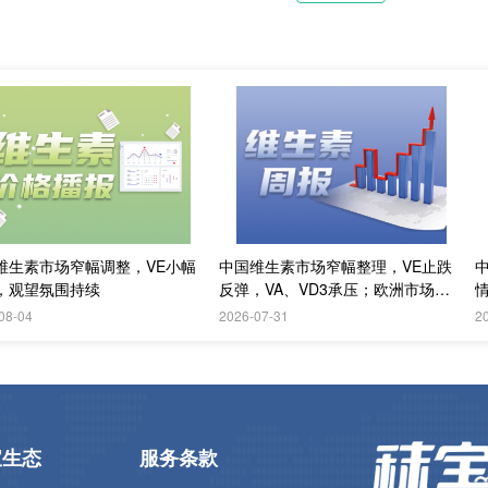
维生素市场窄幅调整，VE小幅
中国维生素市场窄幅整理，VE止跌
，观望氛围持续
反弹，VA、VD3承压；欧洲市场阴
跌
08-04
2026-07-31
2
宝生态
服务条款