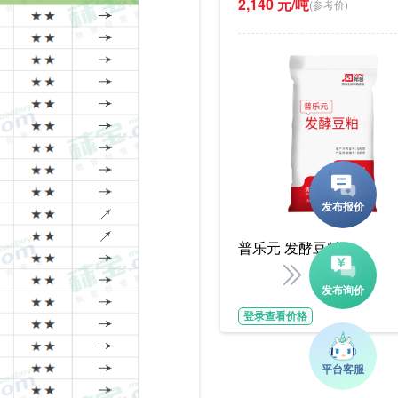
2,140 元/吨
(参考价)
普乐元 发酵豆粕
登录查看价格