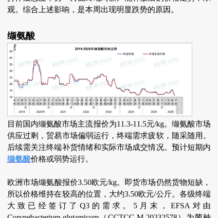
观。综合上述影响，是本周出现明显跌势的原因。
缬氨酸
目前国内缬氨酸市场主流报价为11.3-11.5元/kg。缬氨酸市场
供应过剩，贸易市场偏弱运行，终端需求疲软，随采随用。
后续需关注终端补货情绪和实际市场成交情况。预计短期内
缬氨酸
价格或弱势运行。
欧洲市场缬氨酸报价3.50欧元/kg。即货市场仍然货物短缺，
所以价格维持在较高的位置，大约3.50欧元/公斤。各级终端
大致已经签订了Q3的需求。5月末，EFSA对由
Corynebacterium glutamicum（CCTCC M 20232578）为菌种