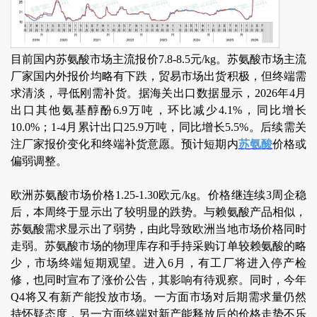
目前国内苏氨酸市场主流报价7.8-8.5元/kg。苏氨酸市场主流
厂家国内外报价均略有下跌，贸易市场出货积极，但终端需
求清淡，寻低刚需补货。据海关出口数据显示，2026年4月
出口其他氨基醇酚6.9万吨，环比减少4.1%，同比增长
10.0%；1-4月累计出口25.9万吨，同比增长5.5%。后续需关
注厂家报价变化和终端补货意愿。预计短期内
苏氨酸
价格或
偏弱调整。
欧洲苏氨酸市场价格1.25-1.30欧元/kg。价格继连续3周企稳
后，本周终于显示出了较明显的跌势。与赖氨酸产品相似，
苏氨酸需求显示出了弱势，由此导致欧洲当地市场价格同时
走弱。苏氨酸市场的物理库存和手持采购订单较赖氨酸的略
少，市场终端短期观望。进入6月，有工厂将进入停产检
修，也同时宣布了涨价公告，其影响有待观察。同时，今年
Q4将又有新产能投放市场。一方面市场对后期需求量仍然
持怀疑态度，另一方面终端对新产能释放后的价格走势不乐