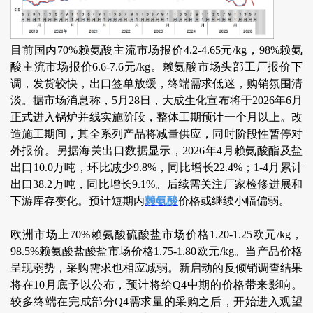
目前国内70%赖氨酸主流市场报价4.2-4.65元/kg，98%赖氨
酸主流市场报价6.6-7.6元/kg。赖氨酸市场头部工厂报价下
调，发货较快，出口签单放缓，终端需求低迷，购销氛围清
淡。据市场消息称，5月28日，大成生化宣布将于2026年6月
正式进入锅炉并线实施阶段，整体工期预计一个月以上。改
造施工期间，其全系列产品将减量供应，同时阶段性暂停对
外报价。另据海关出口数据显示，2026年4月赖氨酸酯及盐
出口10.0万吨，环比减少9.8%，同比增长22.4%；1-4月累计
出口38.2万吨，同比增长9.1%。后续需关注厂家检修进展和
下游库存变化。预计短期内
赖氨酸
价格或继续小幅偏弱。
欧洲市场上70%赖氨酸硫酸盐市场价格1.20-1.25欧元/kg，
98.5%赖氨酸盐酸盐市场价格1.75-1.80欧元/kg。当产品价格
呈现弱势，采购需求也相应减弱。新启动的反倾销调查结果
将在10月底予以公布，预计将给Q4中期的价格带来影响。
较多终端在完成部分Q4需求量的采购之后，开始进入观望