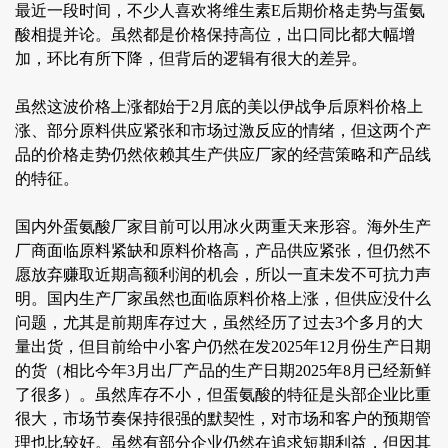
最近一段时间，不少人喜欢将维生素E后期价格走势与蛋氨
酸相提并论。虽然都是价格保持高位，出口同比都大幅增
加，环比有所下降，但背后的逻辑有很大的差异。
虽然这波价格上涨都始于2月底的美以伊战争后原料价格上
涨、部分原料供应紧张和市场过激反应的情绪，但这两个产
品的价格走势仍然依赖其生产供应厂家的经营策略和产品线
的特征。
国内外蛋氨酸厂家目前可以用冰火两重天来形容。海外生产
厂商面临原料紧缺和原料价格高，产品供应紧张，但仍然不
愿放弃赚取近期高额利润的机会，所以一直未发不可抗力声
明。国内生产厂家虽然也面临原料价格上涨，但供应没什么
问题，尤其是前期库存过大，虽然经历了过去3个多月的大
量出货，但目前给中小客户仍然在发2025年12月份生产日期
的货（相比今年3月出厂产品的生产日期2025年8月已经新鲜
了很多）。虽然库存不小，但蛋氨酸的特征是头部企业比重
很大，市场节奏保持很强的默契性，对市场和客户的预期管
理也比较好。虽然有部分企业仍然在追求短期利益，但因其