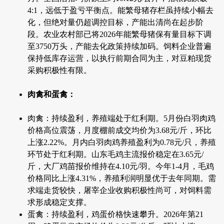
4:1，远低于盈亏平衡点。能繁母猪存栏虽持续小幅去
化，但绝对量仍超调控目标，产能出清尚在起步阶
段。农业农村部已将2026年能繁母猪保有量目标下调
至3750万头，产能去化政策持续加码。饲料企业普遍
保持低库存运营，以执行前期合同为主，对豆粕现货
采购积极性有限。
肉禽和蛋禽：
肉禽：持续盈利，养殖端处于红利期。5月份白羽肉鸡
价格高位震荡，月度棚前成交均价为3.68元/斤，环比
上涨2.22%。月内白羽肉鸡养殖盈利为0.78元/只，养殖
环节处于红利期。山东毛鸡主流报价稳定在3.65元/
斤，大厂鸡苗报价维持在4.10元/羽。今年1-4月，毛鸡
价格同比上涨4.31%，养殖利润明显优于去年同期。需
求端走货较快，屠宰企业收购积极性尚可，对饲料需
求形成稳定支撑。
蛋禽：持续盈利，鸡蛋价格快速攀升。2026年第21