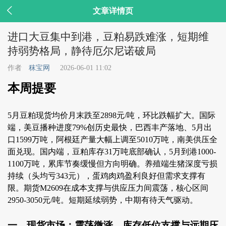

文章详情页
进口大豆集中到港，豆粕易跌难涨，短期维
持弱势格局，静待厄尔尼诺破局
作者
秣宝网
2026-06-01 11:02
本周提要
5月豆粕现货均价月末跌至2898元/吨，环比跌幅扩大。国际
端，美豆播种进度79%创历史最快，巴西丰产落地、5月出
口1599万吨，阿根廷产量大幅上调至5010万吨，南美供压全
面兑现。国内端，豆粕库存31万吨底部确认，5月到港1000-
1100万吨，累库节奏缓慢但方向明确。养殖端生猪深度亏损
持续（头均亏343元），蛋鸡肉鸡盈利良好但需求支撑有
限。期货M2609在成本支撑与供应压力间震荡，核心区间
2950-3050元/吨。短期延续弱势，中期有待天气驱动。
一、现货市场：震荡微涨，库存低位支撑与远期压