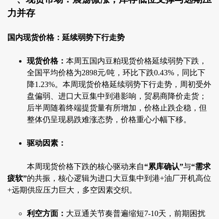
力并存
国内现货价格：延续弱势下行走势
现货价格：
本周五国内豆粕现货价格延续弱势下跌，
全国平均价格为2898元/吨，环比下跌0.43%，同比下
降1.23%。本周现货价格延续弱势下行走势，周初受外
盘偏弱、进口大豆集中到港影响，贸易商降价走货；
后半周随着终端提货量有所增加，价格止跌企稳，但
整体仍呈现易跌难涨态势，价格重心小幅下移。
驱动因素：
本周现货价格下跌的核心驱动来自
“累库确认”
与
“需求
疲软”
的共振，核心逻辑为进口大豆集中到港+油厂开机高位
+远期供应压力巨大，多空因素交织。
利空方面：
大豆通关节奏普遍缩短7-10天，前期困扰