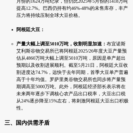
月份的1624万吨纪录，但仍比2025年5月份的1418万吨
提高12.7%。巴西仍持有约46%-48%的未售库存，丰产
压力将持续压制全球大豆价格。
阿根廷大豆：
产量大幅上调至5010万吨，收割明显加速：
布宜诺斯
艾利斯谷物交易所已将阿根廷2025/26年度大豆产量预
估从4860万吨大幅上调至5010万吨，原因是单产超出
预期以及收割进展顺利。截至5月21日，阿根廷大豆收
割进度达74.7%，远快于去年同期，首季大豆单产普遍
高于十年均值。罗萨里奥谷物交易所也同步将产量预
期调高至5000万吨。此外，阿根廷经济部长表示将在
未来两年逐步下调核心农产品出口税率，大豆出口税
从24%逐步降至15%左右，将刺激阿根廷大豆出口积极
性。
三、国内供需矛盾