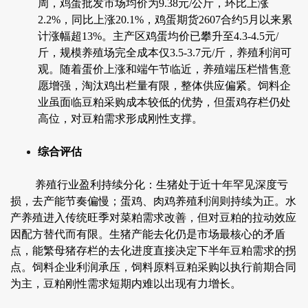
周，鸡蛋批发市场均价为9.38元/公斤，环比上涨
2.2%，同比上涨20.1%，鸡蛋期货2607合约5月以来累
计涨幅超13%。主产区鸡蛋均价已攀升至4.3-4.5元/
斤，规模养殖场完全成本仅3.5-3.7元/斤，养殖利润可
观。随着蛋价上涨和端午节临近，养殖端压栏惜售意
愿增强，淘汰鸡出栏量有限，整体供应偏紧。饲料企
业虽面临豆粕采购成本较低的优势，但蛋鸡存栏仍处
高位，对豆粕需求形成刚性支撑。
综合评估
养殖行业盈利持续分化：生猪处于近十年罕见深度亏
损，去产能节奏偏慢；蛋鸡、肉鸡养殖利润则持续为正。水
产养殖进入传统旺季对菜粕需求改善，但对豆粕的拉动效应
因配方替代而有限。生猪产能去化仍是市场最核心的矛盾
点，能繁母猪存栏的去化进度直接决定下半年豆粕需求的拐
点。饲料企业利润承压，饲料原料豆粕采购以执行前期合同
为主，豆粕刚性需求短期内难以出现有力增长。