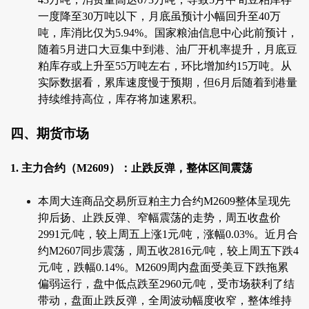
一度降至30万吨以下，月底虽预计小幅回升至40万
吨，库消比仅为5.94%。国家粮油信息中心此前预计，
随着5月进口大豆集中到港、油厂开机率提升，月底豆
粕库存或上升至55万吨左右，环比增加约15万吨。从
实际数据看，累库速度慢于预期，但6月后随着到港量
持续维持高位，库存将加速累积。
四、期货市场
1. 主力合约（M2609）：止跌反弹，整体区间震荡
本周大连商品交易所豆粕主力合约M2609整体呈现先
抑后扬、止跌反弹、窄幅震荡的走势，周五收盘价
2991元/吨，较上周五上涨1元/吨，涨幅0.03%。近月合
约M2607同步震荡，周五收2816元/吨，较上周五下跌4
元/吨，跌幅0.14%。M2609周内盘面受美豆下跌拖累
偏弱运行，盘中低点跌至2960元/吨，受市场获利了结
带动，盘面止跌反弹，全周波动幅度收窄，整体维持