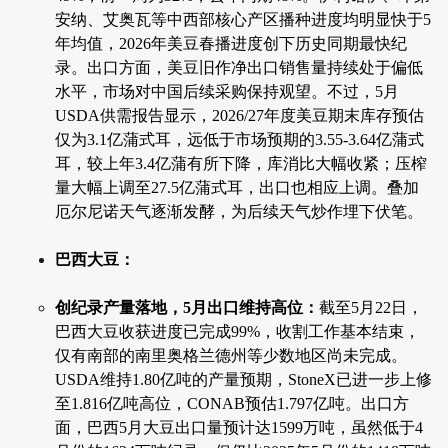
安纳、艾奥瓦等中西部核心产区播种进度均明显快于5
年均值，2026年美豆春播进度创下历史同期最快纪
录。出口方面，美豆旧作净出口销售量持续处于偏低
水平，市场对中国后续采购保持观望。不过，5月
USDA供需报告显示，2026/27年度美豆期末库存预估
仅为3.1亿蒲式耳，远低于市场预期的3.55-3.64亿蒲式
耳，较上年3.4亿蒲有所下降，库消比大幅收紧；压榨
量大幅上调至27.5亿蒲式耳，出口也相应上调。叠加
厄尔尼诺天气逐渐发酵，为后续天气炒作埋下伏笔。
巴西大豆：
创纪录产量落地，5月出口维持高位：
截至5月22日，
巴西大豆收获进度已完成99%，收割工作基本结束，
仅有南部的南里奥格兰德州等少数地区尚未完成。
USDA维持1.80亿吨的产量预期，StoneX已进一步上修
至1.816亿吨高位，CONAB预估1.797亿吨。出口方
面，巴西5月大豆出口量预计达1599万吨，虽然低于4