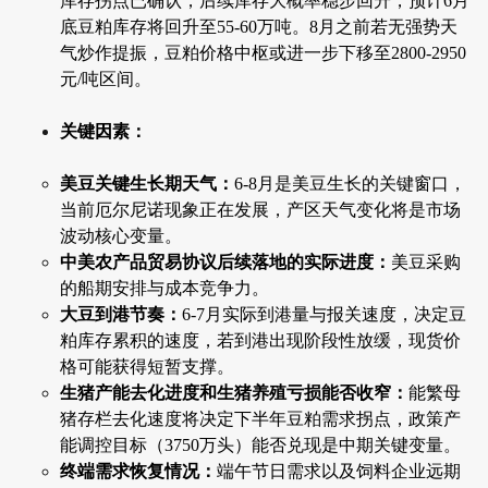
库存拐点已确认，后续库存大概率稳步回升，预计6月
底豆粕库存将回升至55-60万吨。8月之前若无强势天
气炒作提振，豆粕价格中枢或进一步下移至2800-2950
元/吨区间。
关键因素：
美豆关键生长期天气：
6-8月是美豆生长的关键窗口，
当前厄尔尼诺现象正在发展，产区天气变化将是市场
波动核心变量。
中美农产品贸易协议后续落地的实际进度：
美豆采购
的船期安排与成本竞争力。
大豆到港节奏：
6-7月实际到港量与报关速度，决定豆
粕库存累积的速度，若到港出现阶段性放缓，现货价
格可能获得短暂支撑。
生猪产能去化进度和生猪养殖亏损能否收窄：
能繁母
猪存栏去化速度将决定下半年豆粕需求拐点，政策产
能调控目标（3750万头）能否兑现是中期关键变量。
终端需求恢复情况：
端午节日需求以及饲料企业远期