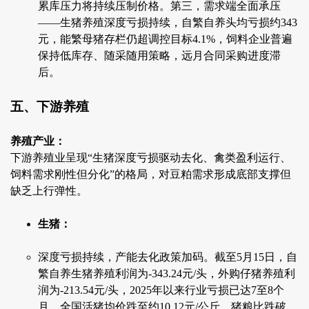
累库压力将持续压制价格。第三，需求端全面承压
——生猪养殖深度亏损持续，自繁自养头均亏损约343
元，能繁母猪存栏仍超调控目标4.1%，饲料企业普遍
保持低库存、随采随用策略，远月合同采购进度滞
后。
五、下游养殖
养殖产业：
下游养殖业呈现“生猪深度亏损驱动去化、禽类盈利运行、
饲料需求刚性但分化”的格局，对豆粕需求形成底部支撑但
缺乏上行弹性。
生猪：
深度亏损持续，产能去化政策加码。截至5月15日，自
繁自养生猪养殖利润为-343.24元/头，外购仔猪养殖利
润为-213.54元/头，2025年以来行业亏损已达7至8个
月。全国活猪均价跌至约10.12元/公斤，猪粮比跌破