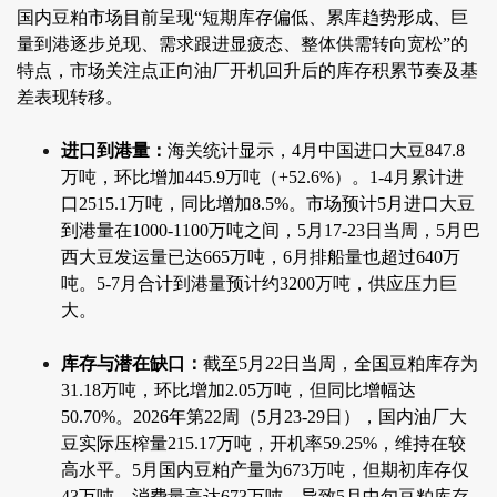
国内豆粕市场目前呈现“短期库存偏低、累库趋势形成、巨
量到港逐步兑现、需求跟进显疲态、整体供需转向宽松”的
特点，市场关注点正向油厂开机回升后的库存积累节奏及基
差表现转移。
进口到港量：
海关统计显示，4月中国进口大豆847.8
万吨，环比增加445.9万吨（+52.6%）。1-4月累计进
口2515.1万吨，同比增加8.5%。市场预计5月进口大豆
到港量在1000-1100万吨之间，5月17-23日当周，5月巴
西大豆发运量已达665万吨，6月排船量也超过640万
吨。5-7月合计到港量预计约3200万吨，供应压力巨
大。
库存与潜在缺口：
截至5月22日当周，全国豆粕库存为
31.18万吨，环比增加2.05万吨，但同比增幅达
50.70%。2026年第22周（5月23-29日），国内油厂大
豆实际压榨量215.17万吨，开机率59.25%，维持在较
高水平。5月国内豆粕产量为673万吨，但期初库存仅
43万吨，消费量高达673万吨，导致5月中旬豆粕库存