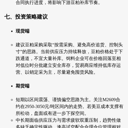
合同执行进度，将影响下游豆粕补库节奏。
七、投资策略建议
现货端
建议豆粕采购采取“按需采购、避免高价追货、控制头
寸”的思路。当前供应压力持续释放，豆粕价格处于下
跌通道，不宜大量补库。饲料企业可在价格回落至相
对低位时分批建立安全库存，贸易商应维持低库存运
营、以销定采为主，尽量避免囤货风险。
期货端
短期以区间震荡、谨慎偏空思路为主。关注M2609合
约在2950-3050元/吨区间内的走势。若美豆成本支撑有
所松动，盘面或有进一步下探空间。
中长期面临供应压力与需求疲软双重压制，趋势性做
多缺乏确定性驱动，逢高试空配合合理仓位管理相对