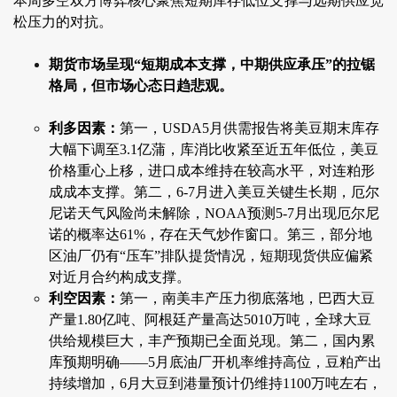
本周多空双方博弈核心聚焦短期库存低位支撑与远期供应宽
松压力的对抗。
期货市场呈现“短期成本支撑，中期供应承压”的拉锯
格局，但市场心态日趋悲观。
利多因素：
第一，USDA5月供需报告将美豆期末库存
大幅下调至3.1亿蒲，库消比收紧至近五年低位，美豆
价格重心上移，进口成本维持在较高水平，对连粕形
成成本支撑。第二，6-7月进入美豆关键生长期，厄尔
尼诺天气风险尚未解除，NOAA预测5-7月出现厄尔尼
诺的概率达61%，存在天气炒作窗口。第三，部分地
区油厂仍有“压车”排队提货情况，短期现货供应偏紧
对近月合约构成支撑。
利空因素：
第一，南美丰产压力彻底落地，巴西大豆
产量1.80亿吨、阿根廷产量高达5010万吨，全球大豆
供给规模巨大，丰产预期已全面兑现。第二，国内累
库预期明确——5月底油厂开机率维持高位，豆粕产出
持续增加，6月大豆到港量预计仍维持1100万吨左右，