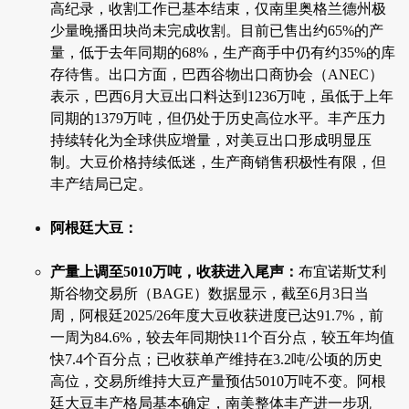
高纪录，收割工作已基本结束，仅南里奥格兰德州极
少量晚播田块尚未完成收割。目前已售出约65%的产
量，低于去年同期的68%，生产商手中仍有约35%的库
存待售。出口方面，巴西谷物出口商协会（ANEC）
表示，巴西6月大豆出口料达到1236万吨，虽低于上年
同期的1379万吨，但仍处于历史高位水平。丰产压力
持续转化为全球供应增量，对美豆出口形成明显压
制。大豆价格持续低迷，生产商销售积极性有限，但
丰产结局已定。
阿根廷大豆：
产量上调至5010万吨，收获进入尾声：
布宜诺斯艾利
斯谷物交易所（BAGE）数据显示，截至6月3日当
周，阿根廷2025/26年度大豆收获进度已达91.7%，前
一周为84.6%，较去年同期快11个百分点，较五年均值
快7.4个百分点；已收获单产维持在3.2吨/公顷的历史
高位，交易所维持大豆产量预估5010万吨不变。阿根
廷大豆丰产格局基本确定，南美整体丰产进一步巩