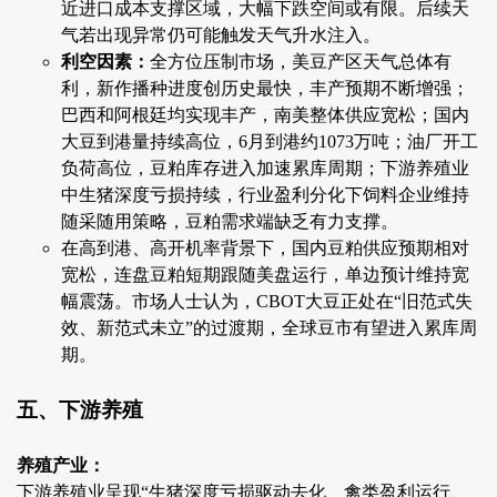
近进口成本支撑区域，大幅下跌空间或有限。后续天
气若出现异常仍可能触发天气升水注入。
利空因素：
全方位压制市场，美豆产区天气总体有
利，新作播种进度创历史最快，丰产预期不断增强；
巴西和阿根廷均实现丰产，南美整体供应宽松；国内
大豆到港量持续高位，6月到港约1073万吨；油厂开工
负荷高位，豆粕库存进入加速累库周期；下游养殖业
中生猪深度亏损持续，行业盈利分化下饲料企业维持
随采随用策略，豆粕需求端缺乏有力支撑。
在高到港、高开机率背景下，国内豆粕供应预期相对
宽松，连盘豆粕短期跟随美盘运行，单边预计维持宽
幅震荡。市场人士认为，CBOT大豆正处在“旧范式失
效、新范式未立”的过渡期，全球豆市有望进入累库周
期。
五、下游养殖
养殖产业：
下游养殖业呈现“生猪深度亏损驱动去化、禽类盈利运行、