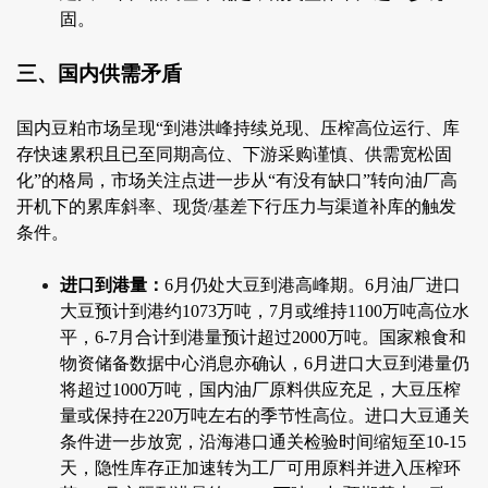
固。
三、国内供需矛盾
国内豆粕市场呈现“到港洪峰持续兑现、压榨高位运行、库
存快速累积且已至同期高位、下游采购谨慎、供需宽松固
化”的格局，市场关注点进一步从“有没有缺口”转向油厂高
开机下的累库斜率、现货/基差下行压力与渠道补库的触发
条件。
进口到港量：
6月仍处大豆到港高峰期。6月油厂进口
大豆预计到港约1073万吨，7月或维持1100万吨高位水
平，6-7月合计到港量预计超过2000万吨。国家粮食和
物资储备数据中心消息亦确认，6月进口大豆到港量仍
将超过1000万吨，国内油厂原料供应充足，大豆压榨
量或保持在220万吨左右的季节性高位。进口大豆通关
条件进一步放宽，沿海港口通关检验时间缩短至10-15
天，隐性库存正加速转为工厂可用原料并进入压榨环