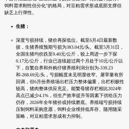
饲料需求刚性但分化”的格局，对豆粕需求形成底部支撑但
缺乏上行弹性。
生猪：
深度亏损持续，猪价再探低位。截至6月4日最新数
据，生猪养殖预期亏损为383.04元/头。截至5月31日，
全国生猪均价跌至9.40元/公斤，较上周进一步下探
0.17元/公斤，行业已连续超过两个月处于10元/公斤以
下，自繁自养和外购仔猪养殖利润分别为-339.23
和-268.69元/头，亏损幅度未见明显收窄。屠宰量有所
回调，但6月份养殖场出栏压力整体偏重，出栏积极性
较高，猪肉整体供应充足。能繁母猪存栏相比2024年
高点已减少4.1%，但生产效率提升等因素下供给压力
仍存，2026年全年猪价或持续磨底。养殖端亏损持续
压制饲料采购意愿，饲料企业维持低库存、随用随采
策略，对豆粕需求形成有力抑制。