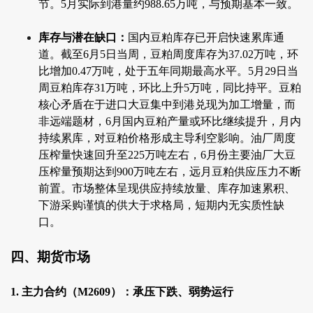
节。5月实际到港量约988.65万吨，与预期基本一致。
库存与潜在缺口：
国内豆粕库存已开启快速累库通
道。截至6月5日当周，豆粕周度库存为37.02万吨，环
比增加0.47万吨，处于五年同期最高水平。5月29日当
周豆粕库存31万吨，环比上升5万吨，同比持平。豆粕
核心矛盾在于进口大豆集中到港兑现为加工增量，而
非远端题材，6月国内豆粕产量或环比继续提升，月内
持续累库，对豆粕价格形成主导利空影响。油厂周度
压榨量快速回升至225万吨左右，6月份主要油厂大豆
压榨量预期达到900万吨左右，远月豆粕供应压力不断
前置。市场整体呈现供应持续放量、库存加速累积、
下游采购谨慎的供大于求格局，短期内无实质性缺
口。
四、期货市场
1. 主力合约（M2609）：承压下跌、弱势运行