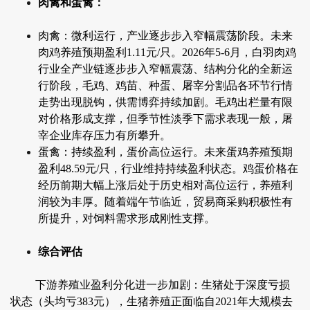
肉禽和蛋禽：
肉禽：微利运行，产业逐步步入窄幅震荡阶段。未来
肉鸡养殖预期盈利1.11元/只。2026年5-6月，白羽肉鸡
行业全产业链逐步步入窄幅震荡、结构分化的全新运
行阶段，毛鸡、鸡苗、种蛋、屠宰分割品各环节行情
走势出现脱钩，供需博弈持续加剧。毛鸡出栏量有限
对价格形成支撑，但季节性淡季下需求表现一般，屠
宰企业库存压力有所攀升。
蛋禽：持续盈利，蛋价高位运行。未来蛋鸡养殖预期
盈利48.59元/只，行业维持持续盈利状态。鸡蛋价格在
经历前期大幅上涨后处于历史相对高位运行，养殖利
润较为丰厚。随着端午节临近，贸易商采购积极性有
所提升，对饲料需求形成刚性支撑。
综合评估
下游养殖业盈利分化进一步加剧：生猪处于深度亏损
状态（头均亏383元），生猪养殖正面临自2021年大规模去