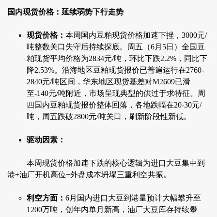
国内现货价格：延续弱势下行走势
现货价格：
本周国内豆粕现货价格加速下挫，3000元/
吨整数关口失守后持续探底。周五（6月5日）全国豆
粕现货平均价格为2834元/吨，环比下跌2.2%，同比下
降2.53%。沿海地区豆粕现货报价已普遍运行在2760-
2840元/吨区间，华东地区现货基差对M2609已滑
至-140元/吨附近，市场呈现典型的供过于求特征。周
四国内豆粕现货报价整体回落，各地跌幅在20-30元/
吨，周五跌破2800元/吨关口，刷新阶段性新低。
驱动因素：
本周现货价格加速下跌的核心逻辑为进口大豆集中到
港+油厂开机高位+外盘成本坍塌三重利空共振。
利空方面：
6月国内进口大豆到港量预计大幅攀升至
1200万吨，创年内单月新高，油厂大豆库存持续攀