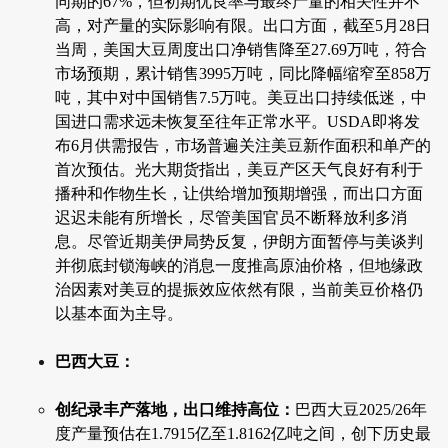
同期的67%，但初期优良率与最终产量的相关性并不
高，对产量的实际影响有限。出口方面，截至5月28日
当周，美国大豆周度出口净销售降至27.69万吨，符合
市场预期，累计销售3995万吨，同比降幅缩窄至858万
吨，其中对中国销售7.5万吨。美豆出口持续低迷，中
国进口需求远未恢复至往年正常水平。USDA即将发
布6月供需报告，市场普遍关注美豆新作面积和单产的
首次预估。光大期货指出，美豆产区天气良好有利于
播种和作物生长，让供给增加预期增强，而出口方面
迟迟未能有所增长，尽管美国官员不断释放利多消
息。尽管近期美伊局势反复，伊朗方面暂停与美谈判
并彻底封锁海峡的消息一度推高原油价格，但地缘政
治因素对美豆的提振效应依然有限，当前美豆价格仍
以基本面为主导。
巴西大豆：
创纪录丰产落地，出口维持高位：
巴西大豆2025/26年
度产量预估在1.7915亿至1.8162亿吨之间，创下历史最