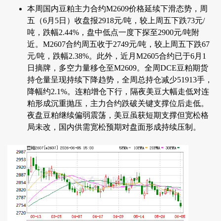
本周国内豆粕主力合约M2609价格延续下滑态势，周
五（6月5日）收盘报2918元/吨，较上周五下跌73元/
吨，跌幅2.44%，盘中低点一度下探至2900元/吨附
近。M2607合约周五收于2749元/吨，较上周五下跌67
元/吨，跌幅2.38%。此外，近月M2605合约已于6月1
日摘牌，多空力量移仓至M2609。全周DCE豆粕期货
持仓量呈现持续下降趋势，全周总持仓减少51913手，
降幅约2.1%。连粕增仓下行，隔夜美豆大幅走低对连
粕形成沉重抛压，主力合约跌破关键支撑位后走低。
夜盘豆粕继续偏弱震荡，美豆虽获短期支撑但宽松格
局未改，国内供需宽松预期对盘面形成持续压制。