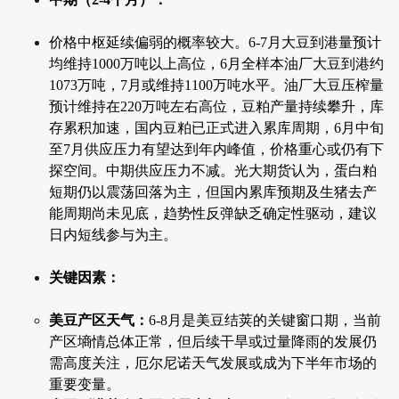
价格中枢延续偏弱的概率较大。6-7月大豆到港量预计
均维持1000万吨以上高位，6月全样本油厂大豆到港约
1073万吨，7月或维持1100万吨水平。油厂大豆压榨量
预计维持在220万吨左右高位，豆粕产量持续攀升，库
存累积加速，国内豆粕已正式进入累库周期，6月中旬
至7月供应压力有望达到年内峰值，价格重心或仍有下
探空间。中期供应压力不减。光大期货认为，蛋白粕
短期仍以震荡回落为主，但国内累库预期及生猪去产
能周期尚未见底，趋势性反弹缺乏确定性驱动，建议
日内短线参与为主。
关键因素：
美豆产区天气：
6-8月是美豆结荚的关键窗口期，当前
产区墒情总体正常，但后续干旱或过量降雨的发展仍
需高度关注，厄尔尼诺天气发展或成为下半年市场的
重要变量。