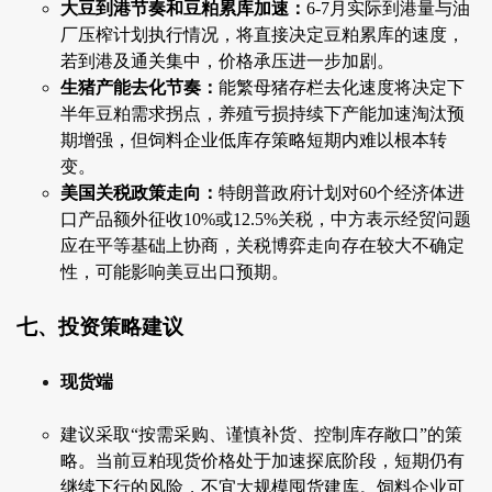
大豆到港节奏和豆粕累库加速：
6-7月实际到港量与油
厂压榨计划执行情况，将直接决定豆粕累库的速度，
若到港及通关集中，价格承压进一步加剧。
生猪产能去化节奏：
能繁母猪存栏去化速度将决定下
半年豆粕需求拐点，养殖亏损持续下产能加速淘汰预
期增强，但饲料企业低库存策略短期内难以根本转
变。
美国关税政策走向：
特朗普政府计划对60个经济体进
口产品额外征收10%或12.5%关税，中方表示经贸问题
应在平等基础上协商，关税博弈走向存在较大不确定
性，可能影响美豆出口预期。
七、投资策略建议
现货端
建议采取“按需采购、谨慎补货、控制库存敞口”的策
略。当前豆粕现货价格处于加速探底阶段，短期仍有
继续下行的风险，不宜大规模囤货建库。饲料企业可