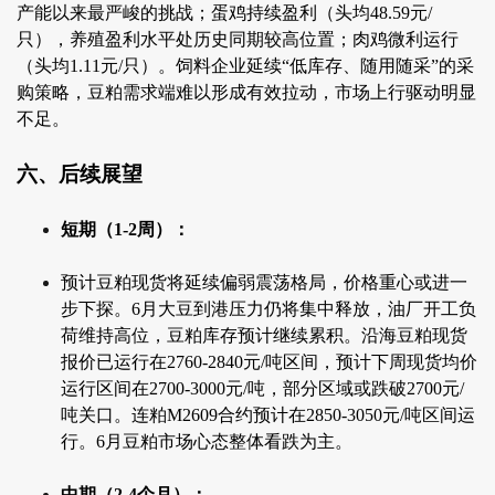
产能以来最严峻的挑战；蛋鸡持续盈利（头均48.59元/
只），养殖盈利水平处历史同期较高位置；肉鸡微利运行
（头均1.11元/只）。饲料企业延续“低库存、随用随采”的采
购策略，豆粕需求端难以形成有效拉动，市场上行驱动明显
不足。
六、后续展望
短期（1-2周）：
预计豆粕现货将延续偏弱震荡格局，价格重心或进一
步下探。6月大豆到港压力仍将集中释放，油厂开工负
荷维持高位，豆粕库存预计继续累积。沿海豆粕现货
报价已运行在2760-2840元/吨区间，预计下周现货均价
运行区间在2700-3000元/吨，部分区域或跌破2700元/
吨关口。连粕M2609合约预计在2850-3050元/吨区间运
行。6月豆粕市场心态整体看跌为主。
中期（2-4个月）：