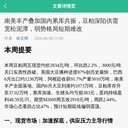

文章详情页
南美丰产叠加国内累库共振，豆粕深陷供需
宽松泥潭，弱势格局短期难改
作者
秣宝网
2026-06-08 11:00
本周提要
本周豆粕周五现货均价2834元/吨，环比跌2.2%，3000元/吨
关口实质性跌破。美国大豆播种进度87%创历史最快，巴西
6月出口约1236万吨，阿根廷收获91.7%产量5010万吨，南美
丰产全面落地。国内6月大豆到港约1073万吨，豆粕库存升
至37.02万吨，累库加速。生猪头均亏损383元，蛋鸡持续盈
利48.59元/只。期货M2609周五收2918元/吨，周跌2.44%。
市场心态看跌占比47%，预计短期延续偏弱震荡。
一、现货市场：加速探底，供应压力主导行情